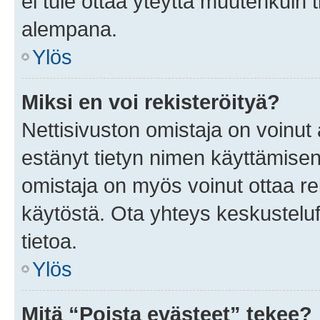
ei tule ottaa yteyttä muutenkuin t
alempana.
Ylös
Miksi en voi rekisteröityä?
Nettisivuston omistaja on voinut a
estänyt tietyn nimen käyttämisen
omistaja on myös voinut ottaa r
käytöstä. Ota yhteys keskusteluf
tietoa.
Ylös
Mitä “Poista evästeet” tekee?