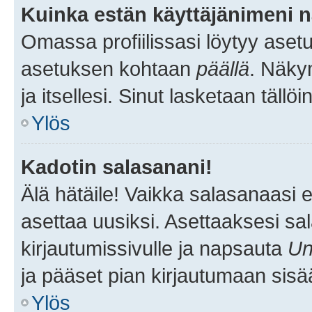
Kuinka estän käyttäjänimeni n
Omassa profiilissasi löytyy aset
asetuksen kohtaan
päällä
. Näkym
ja itsellesi. Sinut lasketaan tällö
Ylös
Kadotin salasanani!
Älä hätäile! Vaikka salasanaasi 
asettaa uusiksi. Asettaaksesi s
kirjautumissivulle ja napsauta
Un
ja pääset pian kirjautumaan sisä
Ylös