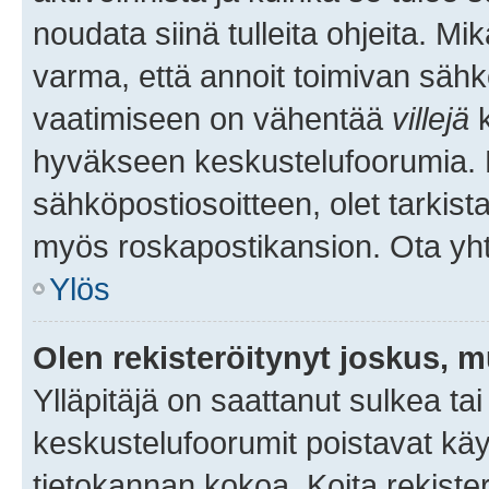
noudata siinä tulleita ohjeita. Mi
varma, että annoit toimivan sähk
vaatimiseen on vähentää
villejä
k
hyväkseen keskustelufoorumia. Mi
sähköpostiosoitteen, olet tarkista
myös roskapostikansion. Ota yhte
Ylös
Olen rekisteröitynyt joskus, 
Ylläpitäjä on saattanut sulkea ta
keskustelufoorumit poistavat k
tietokannan kokoa. Koita rekister