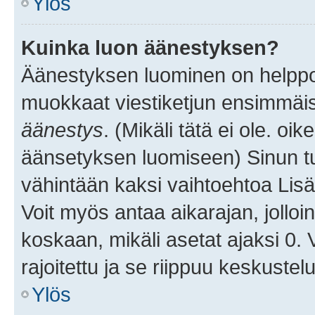
Ylös
Kuinka luon äänestyksen?
Äänestyksen luominen on helppoa.
muokkaat viestiketjun ensimmäis
äänestys
. (Mikäli tätä ei ole. oik
äänsetyksen luomiseen) Sinun tu
vähintään kaksi vaihtoehtoa Lisää
Voit myös antaa aikarajan, jolloi
koskaan, mikäli asetat ajaksi 0.
rajoitettu ja se riippuu keskustel
Ylös