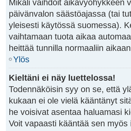
Mikäli vaihdoit aikavyöhykkeen 
päivänvalon säästöajassa (tai tu
yleisesti käytössä suomessa). Ke
vaihtamaan tuota aikaa automaatti
heittää tunnilla normaaliin aikaan
Ylös
Kieltäni ei näy luettelossa!
Todennäköisin syy on se, että yläp
kukaan ei ole vielä kääntänyt sitä 
he voisivat asentaa haluamasi ki
Voit vapaasti kääntää sen myös i