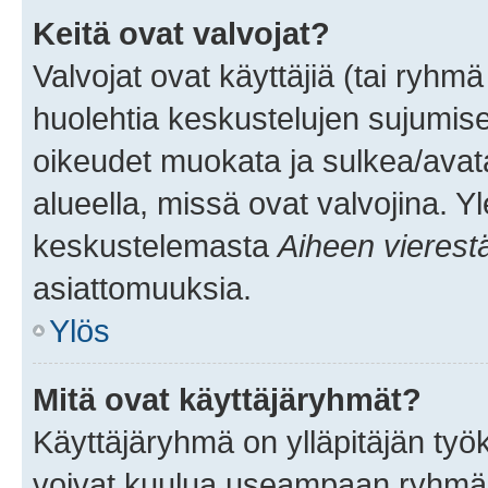
Keitä ovat valvojat?
Valvojat ovat käyttäjiä (tai ryhmä
huolehtia keskustelujen sujumise
oikeudet muokata ja sulkea/avata, 
alueella, missä ovat valvojina. Y
keskustelemasta
Aiheen vierest
asiattomuuksia.
Ylös
Mitä ovat käyttäjäryhmät?
Käyttäjäryhmä on ylläpitäjän työka
voivat kuulua useampaan ryhmään