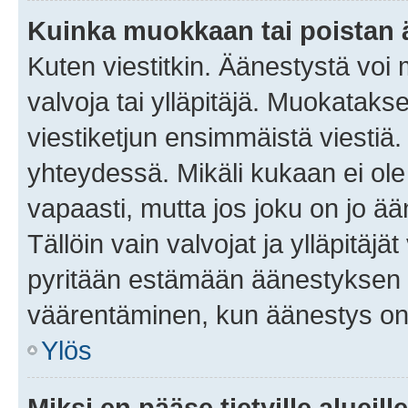
Kuinka muokkaan tai poistan
Kuten viestitkin. Äänestystä voi
valvoja tai ylläpitäjä. Muokatak
viestiketjun ensimmäistä viestiä
yhteydessä. Mikäli kukaan ei ol
vapaasti, mutta jos joku on jo ä
Tällöin vain valvojat ja ylläpitäjä
pyritään estämään äänestyksen 
väärentäminen, kun äänestys on
Ylös
Miksi en pääse tietyille alueill