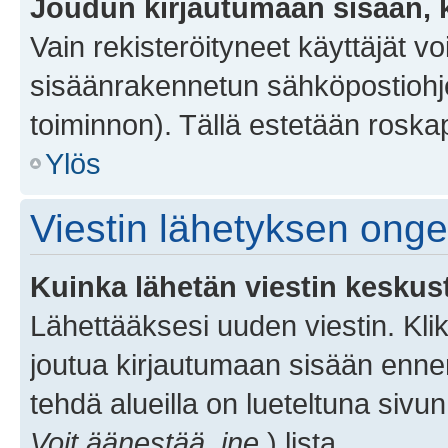
Joudun kirjautumaan sisään, k
Vain rekisteröityneet käyttäjät v
sisäänrakennetun sähköpostiohjel
toiminnon). Tällä estetään roskap
Ylös
Viestin lähetyksen ong
Kuinka lähetän viestin keskus
Lähettääksesi uuden viestin. Kl
joutua kirjautumaan sisään ennen 
tehdä alueilla on lueteltuna sivun
Voit äänestää, jne.
) lista.