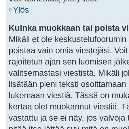
Ylös
Kuinka muokkaan tai poista vi
Mikäli et ole keskustelufoorumin y
poistaa vain omia viestejäsi. Voi
rajoitetun ajan sen luomisen jäl
valitsemastasi viestistä. Mikäli jo
lisätään pieni teksti osoittama
lukemaan viestiä. Tässä on mu
kertaa olet muokannut viestiä. Tä
vastattu ja se ei näy, jos valvoja
pitää itse jättää syy mitä on muo