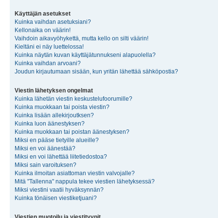
Käyttäjän asetukset
Kuinka vaihdan asetuksiani?
Kellonaika on väärin!
Vaihdoin aikavyöhykettä, mutta kello on silti väärin!
Kieltäni ei näy luettelossa!
Kuinka näytän kuvan käyttäjätunnukseni alapuolella?
Kuinka vaihdan arvoani?
Joudun kirjautumaan sisään, kun yritän lähettää sähköpostia?
Viestin lähetyksen ongelmat
Kuinka lähetän viestin keskustelufoorumille?
Kuinka muokkaan tai poista viestin?
Kuinka lisään allekirjoutksen?
Kuinka luon äänestyksen?
Kuinka muokkaan tai poistan äänestyksen?
Miksi en pääse tietyille alueille?
Miksi en voi äänestää?
Miksi en voi lähettää liitetiedostoa?
Miksi sain varoituksen?
Kuinka ilmoitan asiattoman viestin valvojalle?
Mitä "Tallenna" nappula tekee viestien lähetyksessä?
Miksi viestini vaatii hyväksynnän?
Kuinka tönäisen viestiketjuani?
Viestien muotoilu ja viestityypit