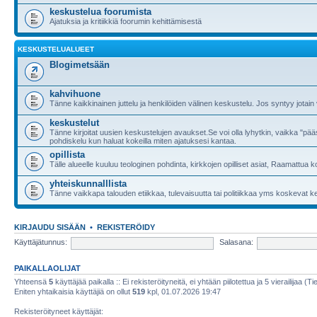
keskustelua foorumista
Ajatuksia ja kritiikkiä foorumin kehittämisestä
KESKUSTELUALUEET
Blogimetsään
kahvihuone
Tänne kaikkinainen juttelu ja henkilöiden välinen keskustelu. Jos syntyy jotain
keskustelut
Tänne kirjoitat uusien keskustelujen avaukset.Se voi olla lyhytkin, vaikka "p
pohdiskelu kun haluat kokeilla miten ajatuksesi kantaa.
opillista
Tälle alueelle kuuluu teologinen pohdinta, kirkkojen opilliset asiat, Raamattua
yhteiskunnalllista
Tänne vaikkapa talouden etiikkaa, tulevaisuutta tai politiikkaa yms koskevat k
KIRJAUDU SISÄÄN
•
REKISTERÖIDY
Käyttäjätunnus:
Salasana:
PAIKALLAOLIJAT
Yhteensä
5
käyttäjää paikalla :: Ei rekisteröityneitä, ei yhtään piilotettua ja 5 vierailijaa (T
Eniten yhtaikaisia käyttäjiä on ollut
519
kpl, 01.07.2026 19:47
Rekisteröityneet käyttäjät: