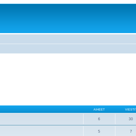
AIHEET
VIESTI
6
30
5
7