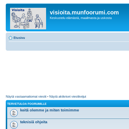
visioita.munfoorumi.com
Keskustelu elämästä, maailmasta ja uskosta
Etusivu
Näytä vastaamattomat viestit
•
Näytä aktiiviset viestiketjut
TERVETULOA FOORUMILLE
keitä olemme ja miten toimimme
teknisiä ohjeita