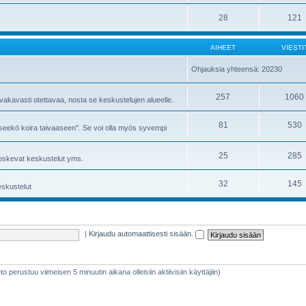
28
121
AIHEET
VIESTI
Ohjauksia yhteensä: 20230
257
1060
 vakavasti otettavaa, nosta se keskustelujen alueelle.
81
530
ääseekö koira taivaaseen". Se voi olla myös syvempi
25
285
 koskevat keskustelut yms.
32
145
eskustelut
|
Kirjaudu automaattisesti sisään.
ieto perustuu viimeisen 5 minuutin aikana olleisiin aktiivisiin käyttäjiin)