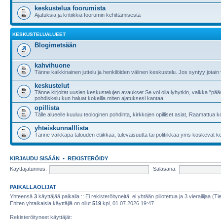
keskustelua foorumista
Ajatuksia ja kritiikkiä foorumin kehittämisestä
KESKUSTELUALUEET
Blogimetsään
kahvihuone
Tänne kaikkinainen juttelu ja henkilöiden välinen keskustelu. Jos syntyy jotain
keskustelut
Tänne kirjoitat uusien keskustelujen avaukset.Se voi olla lyhytkin, vaikka "p
pohdiskelu kun haluat kokeilla miten ajatuksesi kantaa.
opillista
Tälle alueelle kuuluu teologinen pohdinta, kirkkojen opilliset asiat, Raamattua
yhteiskunnalllista
Tänne vaikkapa talouden etiikkaa, tulevaisuutta tai politiikkaa yms koskevat k
KIRJAUDU SISÄÄN
•
REKISTERÖIDY
Käyttäjätunnus:
Salasana:
PAIKALLAOLIJAT
Yhteensä
3
käyttäjää paikalla :: Ei rekisteröityneitä, ei yhtään piilotettua ja 3 vierailijaa (T
Eniten yhtaikaisia käyttäjiä on ollut
519
kpl, 01.07.2026 19:47
Rekisteröityneet käyttäjät: