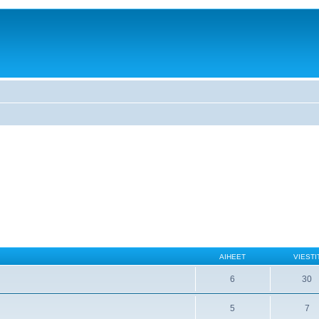
AIHEET
VIESTI
6
30
5
7