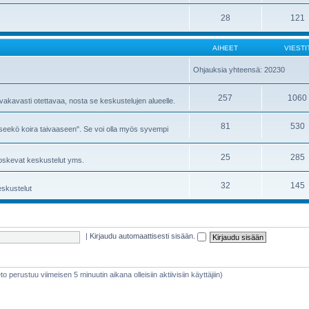
28
121
AIHEET
VIESTI
Ohjauksia yhteensä: 20230
257
1060
 vakavasti otettavaa, nosta se keskustelujen alueelle.
81
530
ääseekö koira taivaaseen". Se voi olla myös syvempi
25
285
 koskevat keskustelut yms.
32
145
eskustelut
|
Kirjaudu automaattisesti sisään.
ieto perustuu viimeisen 5 minuutin aikana olleisiin aktiivisiin käyttäjiin)