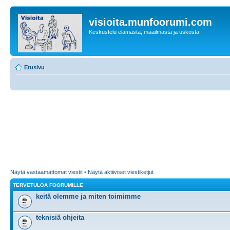
visioita.munfoorumi.com
Keskustelu elämästä, maailmasta ja uskosta
Etusivu
Näytä vastaamattomat viestit
•
Näytä aktiiviset viestiketjut
TERVETULOA FOORUMILLE
keitä olemme ja miten toimimme
teknisiä ohjeita