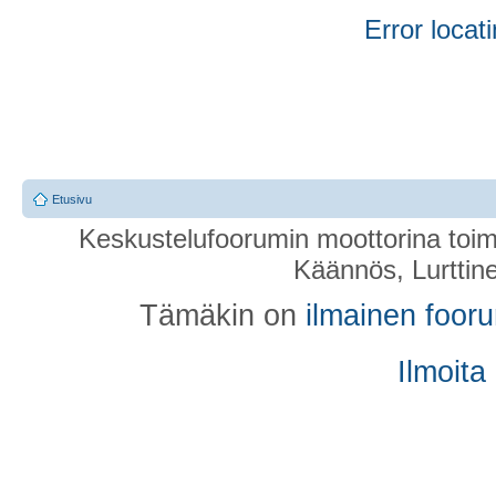
Error locati
Etusivu
Keskustelufoorumin moottorina toim
Käännös, Lurttin
Tämäkin on
ilmainen foor
Ilmoita