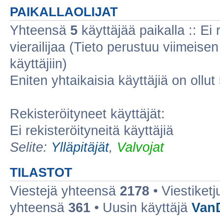
PAIKALLAOLIJAT
Yhteensä
5
käyttäjää paikalla :: Ei r
vierailijaa (Tieto perustuu viimeisen 
käyttäjiin)
Eniten yhtaikaisia käyttäjiä on ollut
Rekisteröityneet käyttäjät:
Ei rekisteröityneitä käyttäjiä
Selite:
Ylläpitäjät
,
Valvojat
TILASTOT
Viestejä yhteensä
2178
• Viestiket
yhteensä
361
• Uusin käyttäjä
Van