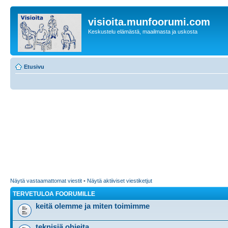
visioita.munfoorumi.com
Keskustelu elämästä, maailmasta ja uskosta
Etusivu
Näytä vastaamattomat viestit
•
Näytä aktiiviset viestiketjut
TERVETULOA FOORUMILLE
keitä olemme ja miten toimimme
teknisiä ohjeita