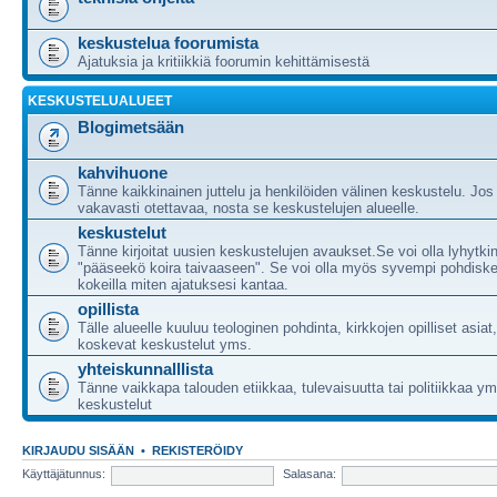
keskustelua foorumista
Ajatuksia ja kritiikkiä foorumin kehittämisestä
KESKUSTELUALUEET
Blogimetsään
kahvihuone
Tänne kaikkinainen juttelu ja henkilöiden välinen keskustelu. Jos
vakavasti otettavaa, nosta se keskustelujen alueelle.
keskustelut
Tänne kirjoitat uusien keskustelujen avaukset.Se voi olla lyhytki
"pääseekö koira taivaaseen". Se voi olla myös syvempi pohdiske
kokeilla miten ajatuksesi kantaa.
opillista
Tälle alueelle kuuluu teologinen pohdinta, kirkkojen opilliset asia
koskevat keskustelut yms.
yhteiskunnalllista
Tänne vaikkapa talouden etiikkaa, tulevaisuutta tai politiikkaa 
keskustelut
KIRJAUDU SISÄÄN
•
REKISTERÖIDY
Käyttäjätunnus:
Salasana: