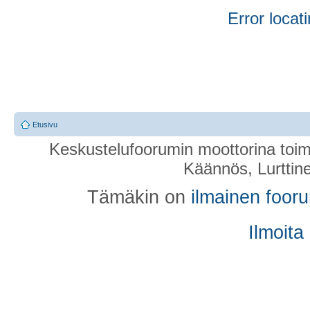
Error locati
Etusivu
Keskustelufoorumin moottorina toim
Käännös, Lurttin
Tämäkin on
ilmainen foor
Ilmoita