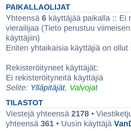
PAIKALLAOLIJAT
Yhteensä
6
käyttäjää paikalla :: Ei r
vierailijaa (Tieto perustuu viimeisen 
käyttäjiin)
Eniten yhtaikaisia käyttäjiä on ollut
Rekisteröityneet käyttäjät:
Ei rekisteröityneitä käyttäjiä
Selite:
Ylläpitäjät
,
Valvojat
TILASTOT
Viestejä yhteensä
2178
• Viestiket
yhteensä
361
• Uusin käyttäjä
Van