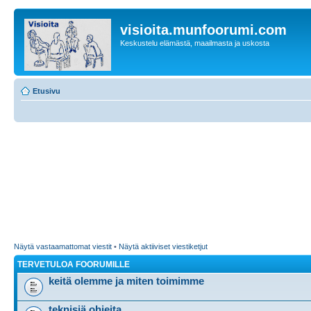
visioita.munfoorumi.com
Keskustelu elämästä, maailmasta ja uskosta
Etusivu
Näytä vastaamattomat viestit
•
Näytä aktiiviset viestiketjut
TERVETULOA FOORUMILLE
keitä olemme ja miten toimimme
teknisiä ohjeita