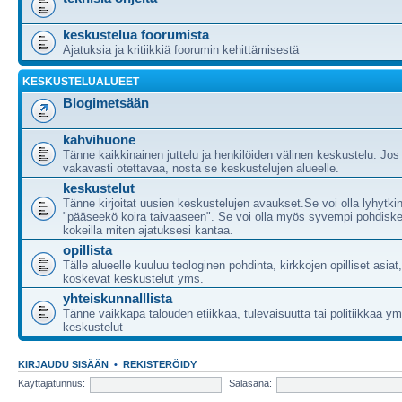
keskustelua foorumista
Ajatuksia ja kritiikkiä foorumin kehittämisestä
KESKUSTELUALUEET
Blogimetsään
kahvihuone
Tänne kaikkinainen juttelu ja henkilöiden välinen keskustelu. Jos
vakavasti otettavaa, nosta se keskustelujen alueelle.
keskustelut
Tänne kirjoitat uusien keskustelujen avaukset.Se voi olla lyhytki
"pääseekö koira taivaaseen". Se voi olla myös syvempi pohdiske
kokeilla miten ajatuksesi kantaa.
opillista
Tälle alueelle kuuluu teologinen pohdinta, kirkkojen opilliset asia
koskevat keskustelut yms.
yhteiskunnalllista
Tänne vaikkapa talouden etiikkaa, tulevaisuutta tai politiikkaa 
keskustelut
KIRJAUDU SISÄÄN
•
REKISTERÖIDY
Käyttäjätunnus:
Salasana: