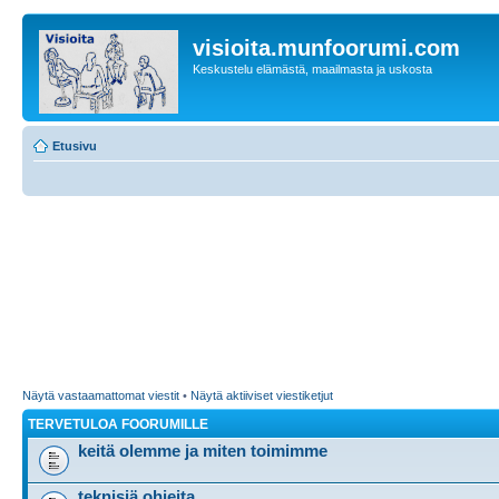
visioita.munfoorumi.com
Keskustelu elämästä, maailmasta ja uskosta
Etusivu
Näytä vastaamattomat viestit
•
Näytä aktiiviset viestiketjut
TERVETULOA FOORUMILLE
keitä olemme ja miten toimimme
teknisiä ohjeita