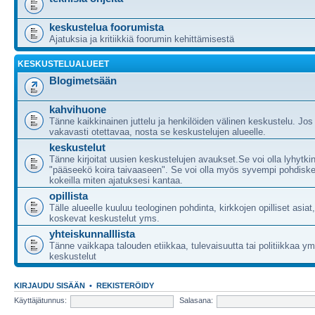
keskustelua foorumista
Ajatuksia ja kritiikkiä foorumin kehittämisestä
KESKUSTELUALUEET
Blogimetsään
kahvihuone
Tänne kaikkinainen juttelu ja henkilöiden välinen keskustelu. Jos
vakavasti otettavaa, nosta se keskustelujen alueelle.
keskustelut
Tänne kirjoitat uusien keskustelujen avaukset.Se voi olla lyhytki
"pääseekö koira taivaaseen". Se voi olla myös syvempi pohdiske
kokeilla miten ajatuksesi kantaa.
opillista
Tälle alueelle kuuluu teologinen pohdinta, kirkkojen opilliset asia
koskevat keskustelut yms.
yhteiskunnalllista
Tänne vaikkapa talouden etiikkaa, tulevaisuutta tai politiikkaa 
keskustelut
KIRJAUDU SISÄÄN
•
REKISTERÖIDY
Käyttäjätunnus:
Salasana: