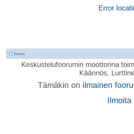
Error locati
Etusivu
Keskustelufoorumin moottorina toim
Käännös, Lurttin
Tämäkin on
ilmainen foor
Ilmoita