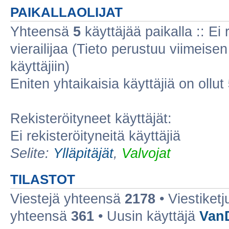
PAIKALLAOLIJAT
Yhteensä
5
käyttäjää paikalla :: Ei r
vierailijaa (Tieto perustuu viimeisen 
käyttäjiin)
Eniten yhtaikaisia käyttäjiä on ollut
Rekisteröityneet käyttäjät:
Ei rekisteröityneitä käyttäjiä
Selite:
Ylläpitäjät
,
Valvojat
TILASTOT
Viestejä yhteensä
2178
• Viestiket
yhteensä
361
• Uusin käyttäjä
Van