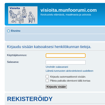
visioita.munfoorumi.com
Keskustelu elämästä, maailmasta ja uskosta
Etusivu
Kirjaudu sisään katsoaksesi henkilökunnan tietoja.
Käyttäjätunnus:
Salasana:
Unohdin salasanani
Lähetä tunnusten aktivointiviesti uudelleen
Kirjaudu automaattisesti sisään.
Piilota paikalla olemiseni tällä kertaa
REKISTERÖIDY