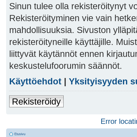
Sinun tulee olla rekisteröitynyt v
Rekisteröityminen vie vain hetken
mahdollisuuksia. Sivuston ylläpit
rekisteröityneille käyttäjille. Mu
liittyvät käytännöt ennen kirjau
keskustelufoorumin säännöt.
Käyttöehdot
|
Yksityisyyden s
Rekisteröidy
Error locati
Etusivu