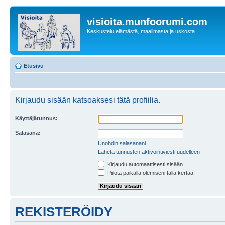
visioita.munfoorumi.com
Keskustelu elämästä, maailmasta ja uskosta
Etusivu
Kirjaudu sisään katsoaksesi tätä profiilia.
Käyttäjätunnus:
Salasana:
Unohdin salasanani
Lähetä tunnusten aktivointiviesti uudelleen
Kirjaudu automaattisesti sisään.
Piilota paikalla olemiseni tällä kertaa
REKISTERÖIDY