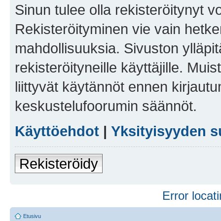
Sinun tulee olla rekisteröitynyt v
Rekisteröityminen vie vain hetken
mahdollisuuksia. Sivuston ylläpit
rekisteröityneille käyttäjille. Mu
liittyvät käytännöt ennen kirjau
keskustelufoorumin säännöt.
Käyttöehdot
|
Yksityisyyden s
Rekisteröidy
Error locati
Etusivu