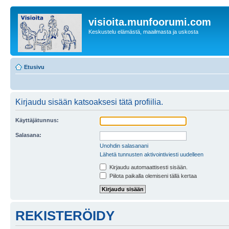
visioita.munfoorumi.com
Keskustelu elämästä, maailmasta ja uskosta
Etusivu
Kirjaudu sisään katsoaksesi tätä profiilia.
Käyttäjätunnus:
Salasana:
Unohdin salasanani
Lähetä tunnusten aktivointiviesti uudelleen
Kirjaudu automaattisesti sisään.
Piilota paikalla olemiseni tällä kertaa
REKISTERÖIDY