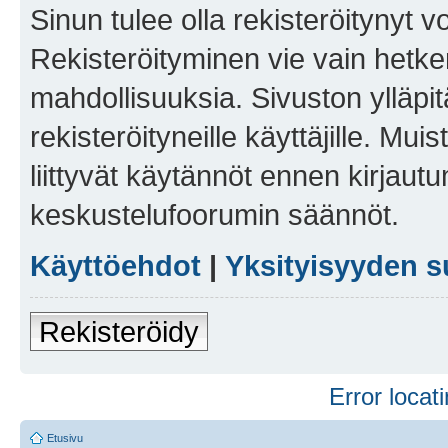
Sinun tulee olla rekisteröitynyt v
Rekisteröityminen vie vain hetken
mahdollisuuksia. Sivuston ylläpit
rekisteröityneille käyttäjille. Mu
liittyvät käytännöt ennen kirjau
keskustelufoorumin säännöt.
Käyttöehdot
|
Yksityisyyden s
Rekisteröidy
Error locati
Etusivu