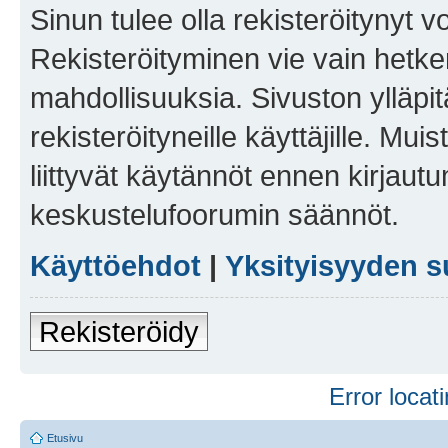
Sinun tulee olla rekisteröitynyt v
Rekisteröityminen vie vain hetken
mahdollisuuksia. Sivuston ylläpit
rekisteröityneille käyttäjille. Mu
liittyvät käytännöt ennen kirjau
keskustelufoorumin säännöt.
Käyttöehdot
|
Yksityisyyden s
Rekisteröidy
Error locati
Etusivu