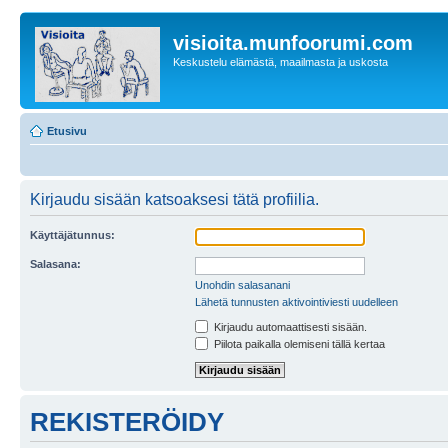
visioita.munfoorumi.com
Keskustelu elämästä, maailmasta ja uskosta
Etusivu
Kirjaudu sisään katsoaksesi tätä profiilia.
Käyttäjätunnus:
Salasana:
Unohdin salasanani
Lähetä tunnusten aktivointiviesti uudelleen
Kirjaudu automaattisesti sisään.
Piilota paikalla olemiseni tällä kertaa
REKISTERÖIDY