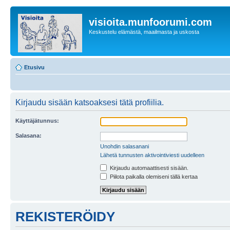
visioita.munfoorumi.com
Keskustelu elämästä, maailmasta ja uskosta
Etusivu
Kirjaudu sisään katsoaksesi tätä profiilia.
Käyttäjätunnus:
Salasana:
Unohdin salasanani
Lähetä tunnusten aktivointiviesti uudelleen
Kirjaudu automaattisesti sisään.
Piilota paikalla olemiseni tällä kertaa
REKISTERÖIDY