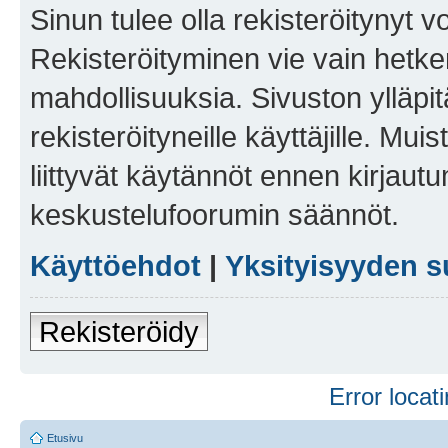
Sinun tulee olla rekisteröitynyt v
Rekisteröityminen vie vain hetken
mahdollisuuksia. Sivuston ylläpit
rekisteröityneille käyttäjille. Mu
liittyvät käytännöt ennen kirjau
keskustelufoorumin säännöt.
Käyttöehdot
|
Yksityisyyden s
Rekisteröidy
Error locati
Etusivu