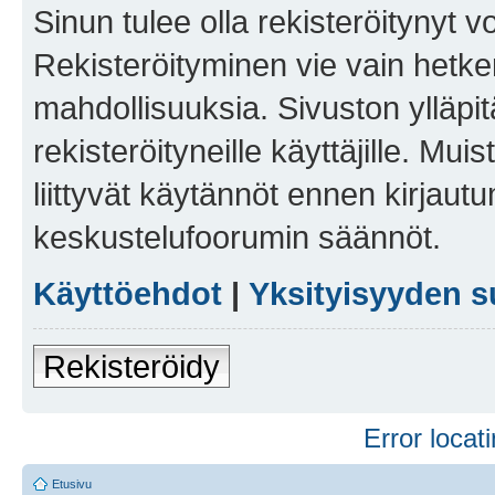
Sinun tulee olla rekisteröitynyt v
Rekisteröityminen vie vain hetken
mahdollisuuksia. Sivuston ylläpit
rekisteröityneille käyttäjille. Mu
liittyvät käytännöt ennen kirjau
keskustelufoorumin säännöt.
Käyttöehdot
|
Yksityisyyden s
Rekisteröidy
Error locati
Etusivu