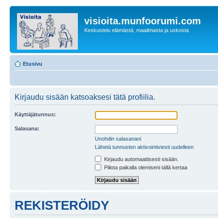
visioita.munfoorumi.com
Keskustelu elämästä, maailmasta ja uskosta
Etusivu
Kirjaudu sisään katsoaksesi tätä profiilia.
Käyttäjätunnus:
Salasana:
Unohdin salasanani
Lähetä tunnusten aktivointiviesti uudelleen
Kirjaudu automaattisesti sisään.
Piilota paikalla olemiseni tällä kertaa
REKISTERÖIDY