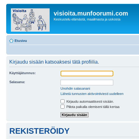
visioita.munfoorumi.com
Keskustelu elämästä, maailmasta ja uskosta
Etusivu
Kirjaudu sisään katsoaksesi tätä profiilia.
Käyttäjätunnus:
Salasana:
Unohdin salasanani
Lähetä tunnusten aktivointiviesti uudelleen
Kirjaudu automaattisesti sisään.
Piilota paikalla olemiseni tällä kertaa
REKISTERÖIDY