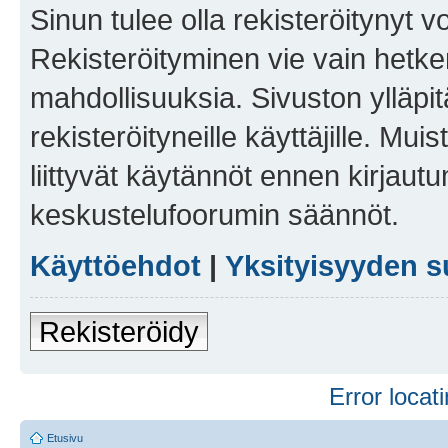
Sinun tulee olla rekisteröitynyt v
Rekisteröityminen vie vain hetken
mahdollisuuksia. Sivuston ylläpit
rekisteröityneille käyttäjille. Mu
liittyvät käytännöt ennen kirjau
keskustelufoorumin säännöt.
Käyttöehdot
|
Yksityisyyden s
Rekisteröidy
Error locati
Etusivu