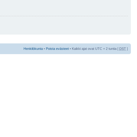
Henkilökunta
•
Poista evästeet
• Kaikki ajat ovat UTC + 2 tuntia [
DST
]