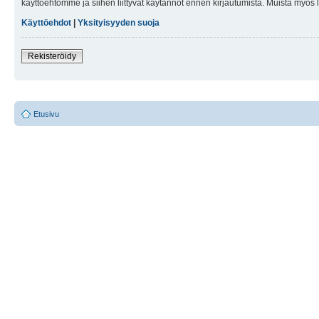
käyttöehtomme ja siihen liittyvät käytännöt ennen kirjautumista. Muista myös
Käyttöehdot
|
Yksityisyyden suoja
Rekisteröidy
Etusivu