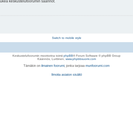
 lukea keskustelufoorumin säännöt.
Switch to mobile style
Keskustelufoorumin moottorina toimii
phpBB
® Forum Software © phpBB Group
Käännös, Lurttinen,
www.phpbbsuomi.com
Tämäkin on
ilmainen foorumi
, jonka tarjoaa
munfoorumi.com
Ilmoita asiaton sisältö