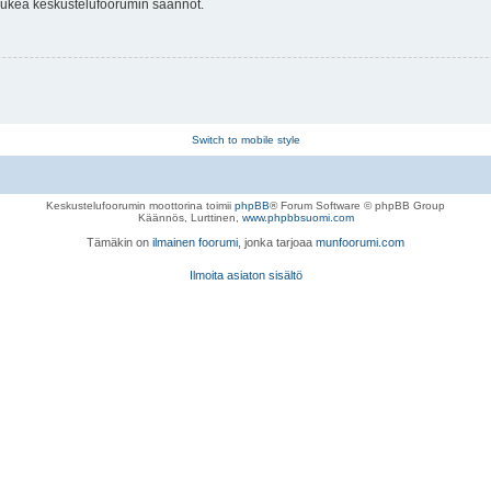
 lukea keskustelufoorumin säännöt.
Switch to mobile style
Keskustelufoorumin moottorina toimii
phpBB
® Forum Software © phpBB Group
Käännös, Lurttinen,
www.phpbbsuomi.com
Tämäkin on
ilmainen foorumi
, jonka tarjoaa
munfoorumi.com
Ilmoita asiaton sisältö