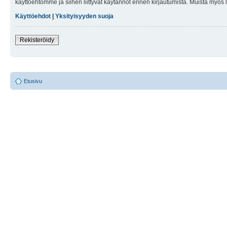
käyttöehtomme ja siihen liittyvät käytännöt ennen kirjautumista. Muista myös
Käyttöehdot
|
Yksityisyyden suoja
Rekisteröidy
Etusivu