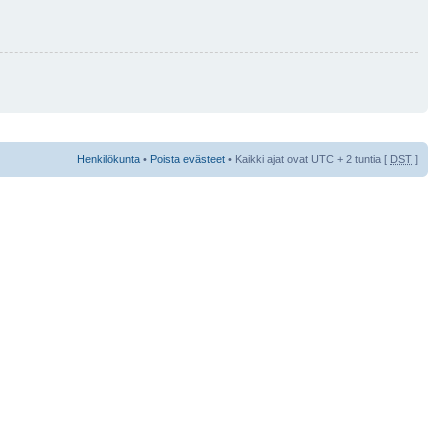
Henkilökunta
•
Poista evästeet
• Kaikki ajat ovat UTC + 2 tuntia [
DST
]