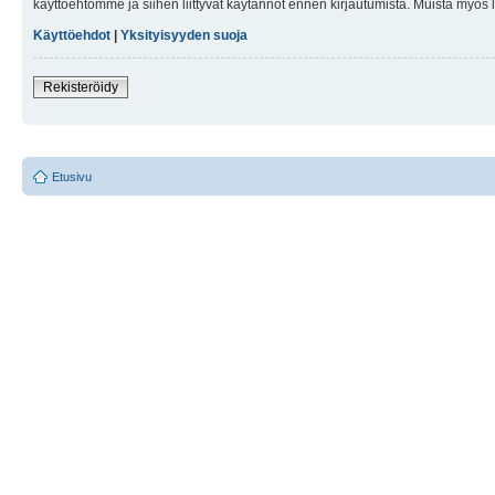
käyttöehtomme ja siihen liittyvät käytännöt ennen kirjautumista. Muista myös
Käyttöehdot
|
Yksityisyyden suoja
Rekisteröidy
Etusivu