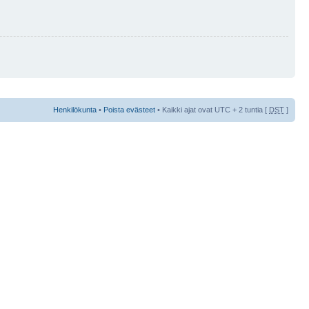
Henkilökunta
•
Poista evästeet
• Kaikki ajat ovat UTC + 2 tuntia [
DST
]