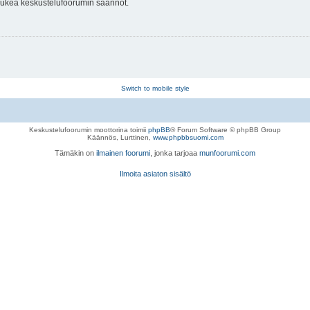
 lukea keskustelufoorumin säännöt.
Switch to mobile style
Keskustelufoorumin moottorina toimii
phpBB
® Forum Software © phpBB Group
Käännös, Lurttinen,
www.phpbbsuomi.com
Tämäkin on
ilmainen foorumi
, jonka tarjoaa
munfoorumi.com
Ilmoita asiaton sisältö