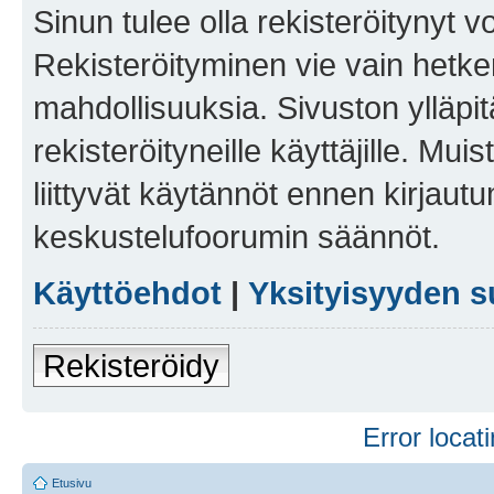
Sinun tulee olla rekisteröitynyt v
Rekisteröityminen vie vain hetken
mahdollisuuksia. Sivuston ylläpit
rekisteröityneille käyttäjille. Mu
liittyvät käytännöt ennen kirjau
keskustelufoorumin säännöt.
Käyttöehdot
|
Yksityisyyden s
Rekisteröidy
Error locati
Etusivu