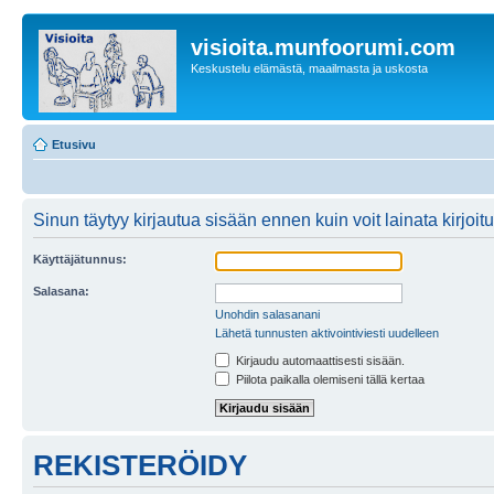
visioita.munfoorumi.com
Keskustelu elämästä, maailmasta ja uskosta
Etusivu
Sinun täytyy kirjautua sisään ennen kuin voit lainata kirjoitu
Käyttäjätunnus:
Salasana:
Unohdin salasanani
Lähetä tunnusten aktivointiviesti uudelleen
Kirjaudu automaattisesti sisään.
Piilota paikalla olemiseni tällä kertaa
REKISTERÖIDY