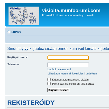
visioita.munfoorumi.com
Keskustelu elämästä, maailmasta ja uskosta
Etusivu
Sinun täytyy kirjautua sisään ennen kuin voit lainata kirjoitu
Käyttäjätunnus:
Salasana:
Unohdin salasanani
Lähetä tunnusten aktivointiviesti uudelleen
Kirjaudu automaattisesti sisään.
Piilota paikalla olemiseni tällä kertaa
REKISTERÖIDY