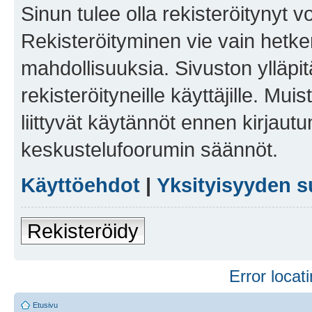
Sinun tulee olla rekisteröitynyt v
Rekisteröityminen vie vain hetken
mahdollisuuksia. Sivuston ylläpit
rekisteröityneille käyttäjille. Mu
liittyvät käytännöt ennen kirjau
keskustelufoorumin säännöt.
Käyttöehdot
|
Yksityisyyden s
Rekisteröidy
Error locati
Etusivu