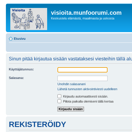
visioita.munfoorumi.com
Keskustelu elämästä, maailmasta ja uskosta
Etusivu
Sinun pitää kirjautua sisään vastataksesi viesteihin tällä al
Käyttäjätunnus:
Salasana:
Unohdin salasanani
Lähetä tunnusten aktivointiviesti uudelleen
Kirjaudu automaattisesti sisään.
Piilota paikalla olemiseni tällä kertaa
REKISTERÖIDY