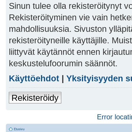
Sinun tulee olla rekisteröitynyt v
Rekisteröityminen vie vain hetken
mahdollisuuksia. Sivuston ylläpit
rekisteröityneille käyttäjille. Mu
liittyvät käytännöt ennen kirjau
keskustelufoorumin säännöt.
Käyttöehdot
|
Yksityisyyden s
Rekisteröidy
Error locati
Etusivu