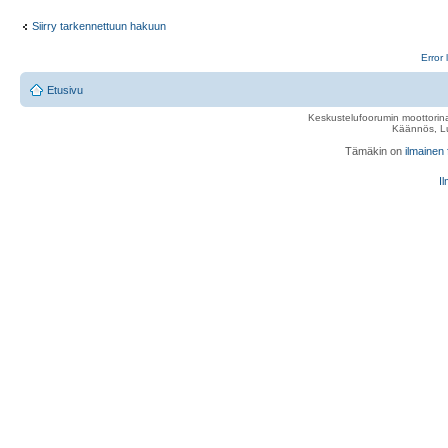
Siirry tarkennettuun hakuun
Error 
Etusivu
Keskustelufoorumin moottorina
Käännös, Lu
Tämäkin on
ilmainen
Il