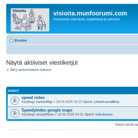
visioita.munfoorumi.com
Keskustelu elämästä, maailmasta ja uskosta
Etusivu
Näytä aktiiviset viestiketjut
Siirry tarkennettuun hakuun
AIHEET
speed index
Kirjoittaja
JamesMap
» 18.04.2026 19:10 Sijainti:
yhteiskunnalllista
SpeedyIndex google maps
Kirjoittaja
JosephNom
» 10.06.2026 04:41 Sijainti:
kahvihuone
Näytä viestit aj