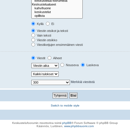
Kyllä
Ei
Viestin otsikot ja teksti
Vain teksti
Viestin otsikko
Viestiketjujen ensimmäinen viesti
Viestit
Aiheet
Nouseva
Laskeva
Merkkiä viestistä
Switch to mobile style
Keskustelufoorumin moottorina toimii
phpBB
® Forum Software © phpBB Group
Käännös, Lurttinen,
www.phpbbsuomi.com