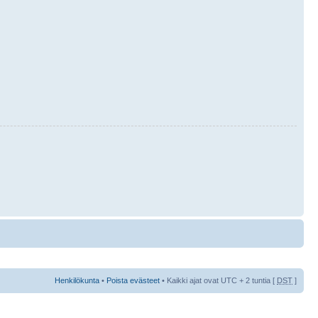
Henkilökunta
•
Poista evästeet
• Kaikki ajat ovat UTC + 2 tuntia [
DST
]