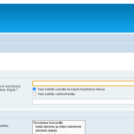
 ei saa löytyä.
Hae kaikilla sanoilla tai käytä kirjoitettua hakua
tävä. Käytä *-
Hae kaikilla vaihtoehdoilla
olelta.