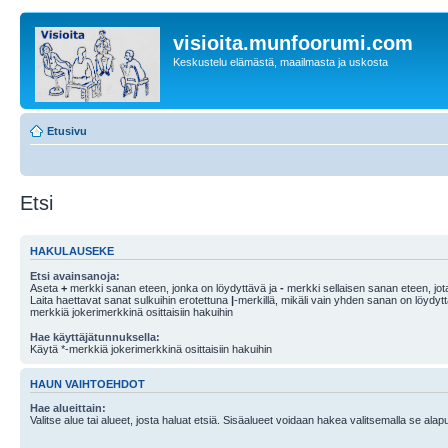
visioita.munfoorumi.com
Keskustelu elämästä, maailmasta ja uskosta
Etusivu
Etsi
HAKULAUSEKE
Etsi avainsanoja:
Aseta
+
merkki sanan eteen, jonka on löydyttävä ja
-
merkki sellaisen sanan eteen, jota
Laita haettavat sanat sulkuihin erotettuna
|
-merkillä, mikäli vain yhden sanan on löydyt
merkkiä jokerimerkkinä osittaisiin hakuihin
Hae käyttäjätunnuksella:
Käytä *-merkkiä jokerimerkkinä osittaisiin hakuihin
HAUN VAIHTOEHDOT
Hae alueittain:
Valitse alue tai alueet, josta haluat etsiä. Sisäalueet voidaan hakea valitsemalla se alapu