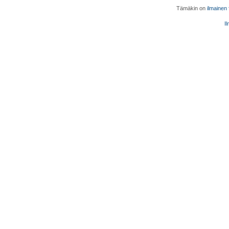
Tämäkin on
ilmainen
Il