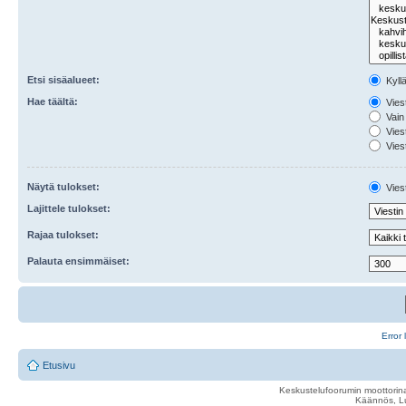
Etsi sisäalueet:
Kyll
Hae täältä:
Viest
Vain 
Viest
Viest
Näytä tulokset:
Viest
Lajittele tulokset:
Rajaa tulokset:
Palauta ensimmäiset:
Error 
Etusivu
Keskustelufoorumin moottorina
Käännös, Lu