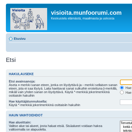
visioita.munfoorumi.com
Keskustelu elämästä, maailmasta ja uskosta
Etusivu
Etsi
HAKULAUSEKE
Etsi avainsanoja:
Aseta
+
merkki sanan eteen, jonka on löydyttävä ja
-
merkki sellaisen sanan
Hae k
eteen, jota ei saa löytyä. Laita haettavat sanat sulkuihin erotettuna
|
-merkillä,
mikäli vain yhden sanan on löydyttävä. Käytä *-merkkiä jokerimerkkinä
Hae k
osittaisiin hakuihin
Hae käyttäjätunnuksella:
Käytä *-merkkiä jokerimerkkinä osittaisiin hakuihin
HAUN VAIHTOEHDOT
Hae alueittain:
Valitse alue tai alueet, josta haluat etsiä. Sisäalueet voidaan hakea
valitsemalla se alapuolelta.