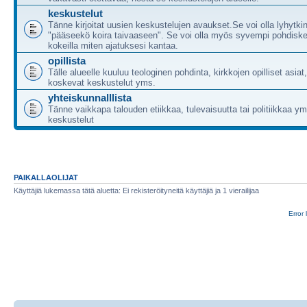
keskustelut
Tänne kirjoitat uusien keskustelujen avaukset.Se voi olla lyhytki
"pääseekö koira taivaaseen". Se voi olla myös syvempi pohdiske
kokeilla miten ajatuksesi kantaa.
opillista
Tälle alueelle kuuluu teologinen pohdinta, kirkkojen opilliset asia
koskevat keskustelut yms.
yhteiskunnalllista
Tänne vaikkapa talouden etiikkaa, tulevaisuutta tai politiikkaa 
keskustelut
PAIKALLAOLIJAT
Käyttäjiä lukemassa tätä aluetta: Ei rekisteröityneitä käyttäjiä ja 1 vierailijaa
Error 