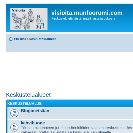
visioita.munfoorumi.com
Keskustelu elämästä, maailmasta ja uskosta
Etusivu
‹
Keskustelualueet
Keskustelualueet
KESKUSTELUALUE
Blogimetsään
kahvihuone
Tänne kaikkinainen juttelu ja henkilöiden välinen keskustelu. Jos
vakavasti otettavaa, nosta se keskustelujen alueelle.