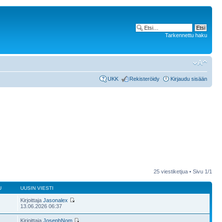
Tarkennettu haku
UKK
Rekisteröidy
Kirjaudu sisään
25 viestiketjua • Sivu
1
/
1
U
UUSIN VIESTI
Kirjoittaja
Jasonalex
13.06.2026 06:37
Kirjoittaja
JosephNom