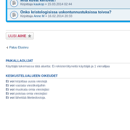
Mitä kuvat kertovat?
Kirjoittaja
kaukop
» 15.03.2014 02:44
Onko kristologisissa uskontunnustuksissa toivoa?
Kirjoittaja
Anne M
» 16.02.2014 20:33
Lähetä uusi viesti
Paluu Etusivu
PAIKALLAOLIJAT
Käyttäjiä lukemassa tätä aluetta: Ei rekisteröityneitä käyttäjiä ja 1 vierailijaa
KESKUSTELUALUEEN OIKEUDET
Et voi
kirjoittaa uusia viestejä
Et voi
vastata viestiketjuihin
Et voi
muokata omia viestejäsi
Et voi
poistaa omia viestejäsi
Et voi
lähettää liitetiedostoja.