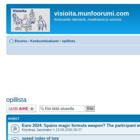
visioita.munfoorumi.com
Keskustelu elämästä, maailmasta ja uskosta
Etusivu
‹
Keskustelualueet
‹
opillista
opillista
Lähetä uusi viesti
AIHEET
Euro 2024: Spains magic formula weapon? The participant 
Kirjoittaja
Jasonalex
» 13.06.2026 06:37
speed index of tyre