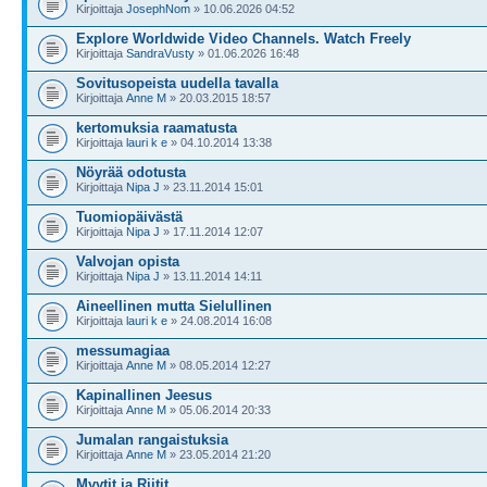
Kirjoittaja
JosephNom
» 10.06.2026 04:52
Explore Worldwide Video Channels. Watch Freely
Kirjoittaja
SandraVusty
» 01.06.2026 16:48
Sovitusopeista uudella tavalla
Kirjoittaja
Anne M
» 20.03.2015 18:57
kertomuksia raamatusta
Kirjoittaja
lauri k e
» 04.10.2014 13:38
Nöyrää odotusta
Kirjoittaja
Nipa J
» 23.11.2014 15:01
Tuomiopäivästä
Kirjoittaja
Nipa J
» 17.11.2014 12:07
Valvojan opista
Kirjoittaja
Nipa J
» 13.11.2014 14:11
Aineellinen mutta Sielullinen
Kirjoittaja
lauri k e
» 24.08.2014 16:08
messumagiaa
Kirjoittaja
Anne M
» 08.05.2014 12:27
Kapinallinen Jeesus
Kirjoittaja
Anne M
» 05.06.2014 20:33
Jumalan rangaistuksia
Kirjoittaja
Anne M
» 23.05.2014 21:20
Myytit ja Riitit