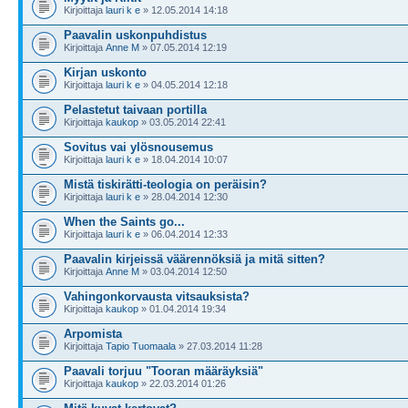
Kirjoittaja
lauri k e
» 12.05.2014 14:18
Paavalin uskonpuhdistus
Kirjoittaja
Anne M
» 07.05.2014 12:19
Kirjan uskonto
Kirjoittaja
lauri k e
» 04.05.2014 12:18
Pelastetut taivaan portilla
Kirjoittaja
kaukop
» 03.05.2014 22:41
Sovitus vai ylösnousemus
Kirjoittaja
lauri k e
» 18.04.2014 10:07
Mistä tiskirätti-teologia on peräisin?
Kirjoittaja
lauri k e
» 28.04.2014 12:30
When the Saints go...
Kirjoittaja
lauri k e
» 06.04.2014 12:33
Paavalin kirjeissä väärennöksiä ja mitä sitten?
Kirjoittaja
Anne M
» 03.04.2014 12:50
Vahingonkorvausta vitsauksista?
Kirjoittaja
kaukop
» 01.04.2014 19:34
Arpomista
Kirjoittaja
Tapio Tuomaala
» 27.03.2014 11:28
Paavali torjuu "Tooran määräyksiä"
Kirjoittaja
kaukop
» 22.03.2014 01:26