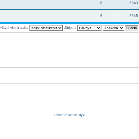
6
5943
6
5545
Näytä viestit ajalta:
Järjestä
Switch to mobile style