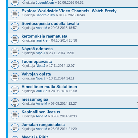
Kirjoittaja
JosephNom
» 10.06.2026 04:52
Explore Worldwide Video Channels. Watch Freely
Kirjoittaja
SandraVusty
» 01.06.2026 16:48
Sovitusopeista uudella tavalla
Kirjoittaja
Anne M
» 20.03.2015 18:57
kertomuksia raamatusta
Kirjoittaja
lauri k e
» 04.10.2014 13:38
Nöyrää odotusta
Kirjoittaja
Nipa J
» 23.11.2014 15:01
Tuomiopäivästä
Kirjoittaja
Nipa J
» 17.11.2014 12:07
Valvojan opista
Kirjoittaja
Nipa J
» 13.11.2014 14:11
Aineellinen mutta Sielullinen
Kirjoittaja
lauri k e
» 24.08.2014 16:08
messumagiaa
Kirjoittaja
Anne M
» 08.05.2014 12:27
Kapinallinen Jeesus
Kirjoittaja
Anne M
» 05.06.2014 20:33
Jumalan rangaistuksia
Kirjoittaja
Anne M
» 23.05.2014 21:20
Myytit ja Riitit