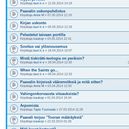
Kirjoittaja
lauri k e
» 12.05.2014 14:18
Paavalin uskonpuhdistus
Kirjoittaja
Anne M
» 07.05.2014 12:19
Kirjan uskonto
Kirjoittaja
lauri k e
» 04.05.2014 12:18
Pelastetut taivaan portilla
Kirjoittaja
kaukop
» 03.05.2014 22:41
Sovitus vai ylösnousemus
Kirjoittaja
lauri k e
» 18.04.2014 10:07
Mistä tiskirätti-teologia on peräisin?
Kirjoittaja
lauri k e
» 28.04.2014 12:30
When the Saints go...
Kirjoittaja
lauri k e
» 06.04.2014 12:33
Paavalin kirjeissä väärennöksiä ja mitä sitten?
Kirjoittaja
Anne M
» 03.04.2014 12:50
Vahingonkorvausta vitsauksista?
Kirjoittaja
kaukop
» 01.04.2014 19:34
Arpomista
Kirjoittaja
Tapio Tuomaala
» 27.03.2014 11:28
Paavali torjuu "Tooran määräyksiä"
Kirjoittaja
kaukop
» 22.03.2014 01:26