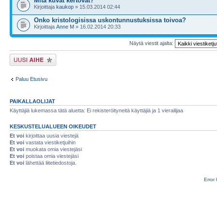
Mitä kuvat kertovat?
Kirjoittaja
kaukop
» 15.03.2014 02:44
Onko kristologisissa uskontunnustuksissa toivoa?
Kirjoittaja
Anne M
» 16.02.2014 20:33
Näytä viestit ajalta:
Lähetä uusi viesti
Paluu Etusivu
PAIKALLAOLIJAT
Käyttäjiä lukemassa tätä aluetta: Ei rekisteröityneitä käyttäjiä ja 1 vierailijaa
KESKUSTELUALUEEN OIKEUDET
Et voi
kirjoittaa uusia viestejä
Et voi
vastata viestiketjuihin
Et voi
muokata omia viestejäsi
Et voi
poistaa omia viestejäsi
Et voi
lähettää liitetiedostoja.
Error 