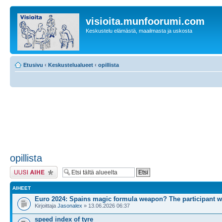
visioita.munfoorumi.com
Keskustelu elämästä, maailmasta ja uskosta
Etusivu
‹
Keskustelualueet
‹
opillista
opillista
Lähetä uusi viesti
AIHEET
Euro 2024: Spains magic formula weapon? The participant 
Kirjoittaja
Jasonalex
» 13.06.2026 06:37
speed index of tyre