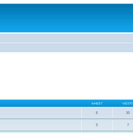
AIHEET
VIESTI
6
30
5
7