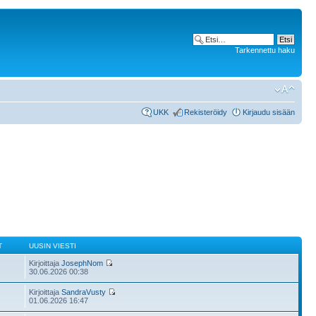
Tarkennettu haku
UKK
Rekisteröidy
Kirjaudu sisään
T
UUSIN VIESTI
Kirjoittaja
JosephNom
30.06.2026 00:38
Kirjoittaja
SandraVusty
01.06.2026 16:47