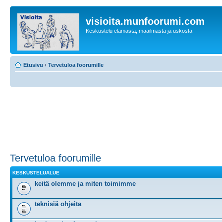
visioita.munfoorumi.com
Keskustelu elämästä, maailmasta ja uskosta
Etusivu
‹
Tervetuloa foorumille
Tervetuloa foorumille
KESKUSTELUALUE
keitä olemme ja miten toimimme
teknisiä ohjeita