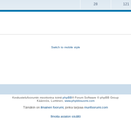
28
121
Switch to mobile style
Keskustelufoorumin moottorina toimii
phpBB
® Forum Software © phpBB Group
Käännös, Lurttinen,
www.phpbbsuomi.com
Tämäkin on
ilmainen foorumi
, jonka tarjoaa
munfoorumi.com
Ilmoita asiaton sisältö