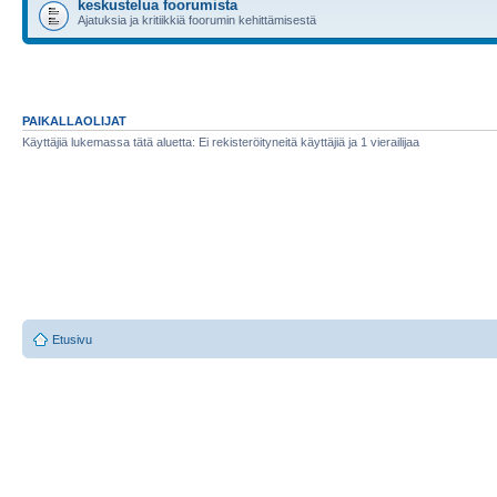
keskustelua foorumista
Ajatuksia ja kritiikkiä foorumin kehittämisestä
PAIKALLAOLIJAT
Käyttäjiä lukemassa tätä aluetta: Ei rekisteröityneitä käyttäjiä ja 1 vierailijaa
Etusivu