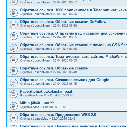
Kirjoittaja
JosephNom
» 22.04.2026 06:57
Обратные ссылки. 1000 подписчиков в Telegram чат, кана
Kirjoittaja
JosephNom
» 22.04.2026 06:56
Обратные ссылки. Обратные ссылки DoFollow
Kirjoittaja
JosephNom
» 22.04.2026 06:56
Обратные ссылки. Отправлю ваши ссылки для ускоренн
Kirjoittaja
JosephNom
» 22.04.2026 06:55
Обратные ссылки. Обратные ссылки с помощью GSA Sea
Kirjoittaja
JosephNom
» 22.04.2026 06:55
Обратные ссылки. Тематическая сеть сайтов. MediaWiki с
Kirjoittaja
JosephNom
» 22.04.2026 06:53
Обратные ссылки. Обратные ссылки
Kirjoittaja
JosephNom
» 22.04.2026 06:48
Обратные ссылки. Создание ссылок для Google
Kirjoittaja
JosephNom
» 22.04.2026 06:45
Paperittomat pakolaislampaat
Kirjoittaja
Anne M
» 11.04.2015 23:16
Mihin jäivät linnut?
Kirjoittaja
Nipa J
» 04.08.2015 18:01
Обратные ссылки. Продвижение WEB 2.0
Kirjoittaja
JamesMap
» 22.04.2026 02:48
Обратные ссылки. Помощь для вывода в Топ одного кл