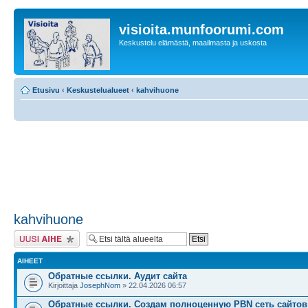
visioita.munfoorumi.com
Keskustelu elämästä, maailmasta ja uskosta
Etusivu
‹
Keskustelualueet
‹
kahvihuone
kahvihuone
Lähetä uusi viesti
AIHEET
Обратные ссылки. Аудит сайта
Kirjoittaja
JosephNom
» 22.04.2026 06:57
Обратные ссылки. Создам полноценную PBN сеть сайтов