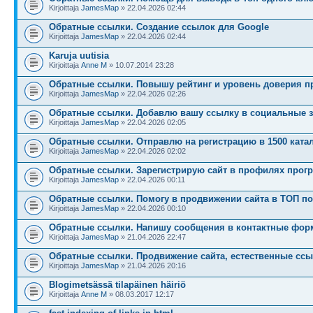
Kirjoittaja
JamesMap
» 22.04.2026 02:44
Обратные ссылки. Создание ссылок для Google
Kirjoittaja
JamesMap
» 22.04.2026 02:44
Karuja uutisia
Kirjoittaja
Anne M
» 10.07.2014 23:28
Обратные ссылки. Повышу рейтинг и уровень доверия п
Kirjoittaja
JamesMap
» 22.04.2026 02:26
Обратные ссылки. Добавлю вашу ссылку в социальные 
Kirjoittaja
JamesMap
» 22.04.2026 02:05
Обратные ссылки. Отправлю на регистрацию в 1500 катал
Kirjoittaja
JamesMap
» 22.04.2026 02:02
Обратные ссылки. Зарегистрирую сайт в профилях прог
Kirjoittaja
JamesMap
» 22.04.2026 00:11
Обратные ссылки. Помогу в продвижении сайта в ТОП п
Kirjoittaja
JamesMap
» 22.04.2026 00:10
Обратные ссылки. Напишу сообщения в контактные фор
Kirjoittaja
JamesMap
» 21.04.2026 22:47
Обратные ссылки. Продвижение сайта, естественные ссы
Kirjoittaja
JamesMap
» 21.04.2026 20:16
Blogimetsässä tilapäinen häiriö
Kirjoittaja
Anne M
» 08.03.2017 12:17