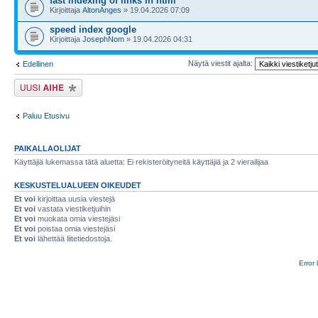
fast indexing of links in html
Kirjoittaja
AltonAnges
» 19.04.2026 07:09
speed index google
Kirjoittaja
JosephNom
» 19.04.2026 04:31
Näytä viestit ajalta:
Edellinen
Lähetä uusi viesti
Paluu Etusivu
PAIKALLAOLIJAT
Käyttäjiä lukemassa tätä aluetta: Ei rekisteröityneitä käyttäjiä ja 2 vierailijaa
KESKUSTELUALUEEN OIKEUDET
Et voi
kirjoittaa uusia viestejä
Et voi
vastata viestiketjuihin
Et voi
muokata omia viestejäsi
Et voi
poistaa omia viestejäsi
Et voi
lähettää liitetiedostoja.
Error 