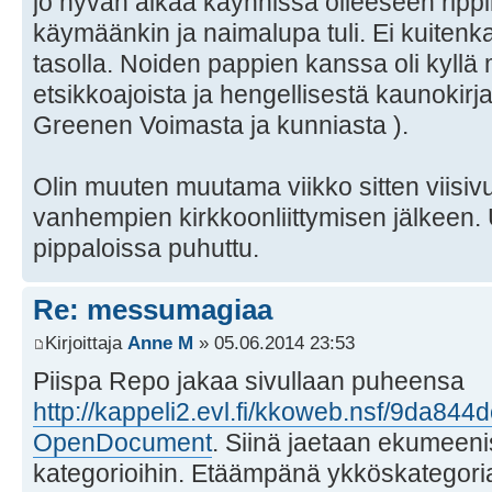
jo hyvän aikaa käynnissä olleeseen rippi
käymäänkin ja naimalupa tuli. Ei kuitenka
tasolla. Noiden pappien kanssa oli kyll
etsikkoajoista ja hengellisestä kaunokir
Greenen Voimasta ja kunniasta ).
Olin muuten muutama viikko sitten viisiv
vanhempien kirkkoonliittymisen jälkeen. 
pippaloissa puhuttu.
Re: messumagiaa
Kirjoittaja
Anne M
» 05.06.2014 23:53
Piispa Repo jakaa sivullaan puheensa
http://kappeli2.evl.fi/kkoweb.nsf/9d
OpenDocument
. Siinä jaetaan ekumeeni
kategorioihin. Etäämpänä ykköskategor