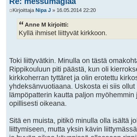
Re: messumagiaa
Kirjoittaja
Nipa J
» 16.05.2014 22:20
Anne M kirjoitti:
Kyllä ihmiset liittyvät kirkkoon.
Toki liittyvätkin. Minulla on tästä omako
Rippikouluun piti päästä, kun oli kierrok
kirkkoherran tyttäret ja olin erotettu kir
yhdeksänvuotiaana. Uskosta ei siis ollut
lämpöpatterin kautta paljon myöhemmin j
opillisesti oikeana.
Sitä en muista, pitikö minulla olla isältä 
liittymiseen, mutta yksin kävin liittymäss