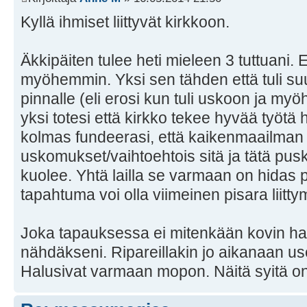
Kyllä ihmiset liittyvät kirkkoon.
Äkkipäiten tulee heti mieleen 3 tuttuani. Ero
myöhemmin. Yksi sen tähden että tuli 
pinnalle (eli erosi kun tuli uskoon ja my
yksi totesi että kirkko tekee hyvää työtä
kolmas fundeerasi, että kaikenmaailman
uskomukset/vaihtoehtois sitä ja tätä pusk
kuolee. Yhtä lailla se varmaan on hidas p
tapahtuma voi olla viimeinen pisara liittym
Joka tapauksessa ei mitenkään kovin ha
nähdäkseni. Ripareillakin jo aikanaan usei
Halusivat varmaan mopon. Näitä syitä on