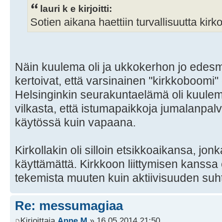
lauri k e kirjoitti:
Sotien aikana haettiin turvallisuutta kirk
Näin kuulema oli ja ukkokerhon jo edes
kertoivat, että varsinainen "kirkkoboomi" 
Helsinginkin seurakuntaelämä oli kuul
vilkasta, että istumapaikkoja jumalanpa
käytössä kuin vapaana.
Kirkollakin oli silloin etsikkoaikansa, jonk
käyttämättä. Kirkkoon liittymisen kanssa e
tekemista muuten kuin aktiivisuuden suh
Re: messumagiaa
Kirjoittaja
Anne M
» 16.05.2014 21:50