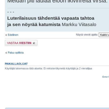
Meidän piti laulaa eloon ikivihreitä virsiä.
- - -
Luterilaisuus tähdentää vapaata tahtoa
ja sen nöyrää katumista
Markku Viitasalo
Näytä viestit ajalta:
Edellinen
Lähetä vastaus
Paluu opillista
PAIKALLAOLIJAT
Käyttäjiä lukemassa tätä aluetta: Ei rekisteröityneitä käyttäjiä ja 2 vierailijaa
Error 