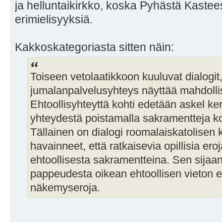
ja helluntaikirkko, koska Pyhästä Kastee
erimielisyyksiä.
Kakkoskategoriasta sitten näin:
Toiseen vetolaatikkoon kuuluvat dialogit,
jumalanpalvelusyhteys näyttää mahdollis
Ehtoollisyhteyttä kohti edetään askel ke
yhteydestä poistamalla sakramentteja ko
Tällainen on dialogi roomalaiskatolise
havainneet, että ratkaisevia opillisia eroj
ehtoollisesta sakramentteina. Sen sijaa
pappeudesta oikean ehtoollisen vieton e
näkemyseroja.