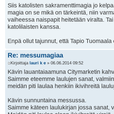
Siis katolisten sakramenttimagia jo kelp
magia on se mikä on tärkeintä, niin va
vaiheessa naispapit heitetään viralta. Ta
katolilaisten kanssa.
Enpä ollut tajunnut, että Tapio Tuomaala 
Re: messumagiaa
Kirjoittaja
lauri k e
» 06.06.2014 09:52
Kävin lauantaiaamuna Citymarketin kah
Saimme eteemme laulujen sanat, valmiin
meidän piti laulaa henkiin ikivihreitä laulu
Kävin sunnuntaina messussa.
Saimme käteen laulukirjan jossa sanat, 