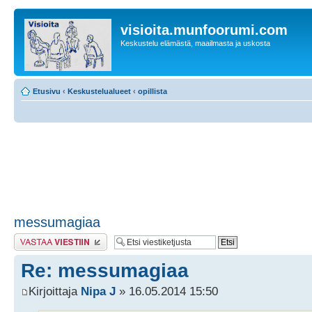
visioita.munfoorumi.com
Keskustelu elämästä, maailmasta ja uskosta
Etusivu
‹
Keskustelualueet
‹
opillista
messumagiaa
Lähetä vastaus
Re: messumagiaa
Kirjoittaja
Nipa J
» 16.05.2014 15:50