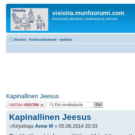
visioita.munfoorumi.com
Keskustelu elämästä, maailmasta ja uskosta
Etusivu
‹
Keskustelualueet
‹
opillista
Kapinallinen Jeesus
Lähetä vastaus
Kapinallinen Jeesus
Kirjoittaja
Anne M
» 05.06.2014 20:33