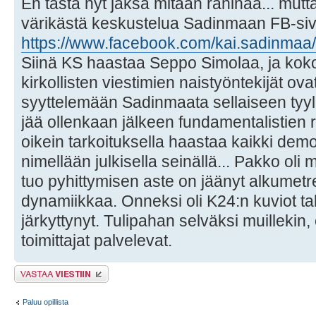
En tästä nyt jaksa mitään rähinää... mutt
värikästä keskustelua Sadinmaan FB-sivul
https://www.facebook.com/kai.sadinma
Siinä KS haastaa Seppo Simolaa, ja kok
kirkollisten viestimien naistyöntekijät ov
syyttelemään Sadinmaata sellaiseen tyylii
jää ollenkaan jälkeen fundamentalistien 
oikein tarkoituksella haastaa kaikki demon
nimellään julkisella seinällä... Pakko oli
tuo pyhittymisen aste on jäänyt alkumetre
dynamiikkaa. Onneksi oli K24:n kuviot ta
järkyttynyt. Tulipahan selväksi muillekin, 
toimittajat palvelevat.
Lähetä vastaus
Paluu opillista