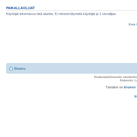
PAIKALLAOLIJAT
Käyttäjiä lukemassa tätä aluetta: Ei rekisteröityneitä käyttäjiä ja 1 vierailijaa
Error 
Etusivu
Keskustelufoorumin moottorina
Käännös, Lu
Tämäkin on
ilmainen
Il