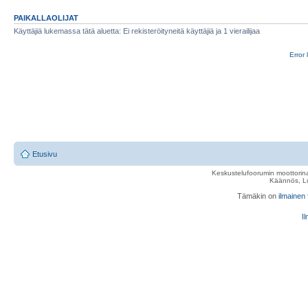
PAIKALLAOLIJAT
Käyttäjiä lukemassa tätä aluetta: Ei rekisteröityneitä käyttäjiä ja 1 vierailijaa
Error 
Etusivu
Keskustelufoorumin moottorina
Käännös, Lu
Tämäkin on
ilmainen
Il