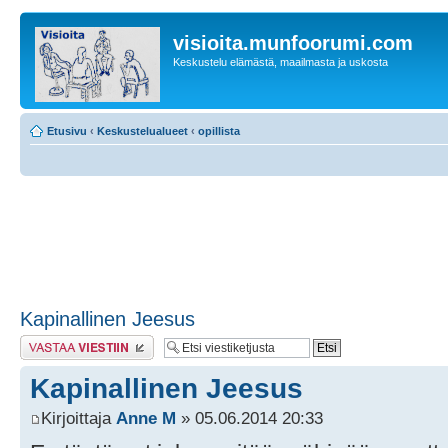
visioita.munfoorumi.com
Keskustelu elämästä, maailmasta ja uskosta
Etusivu
‹
Keskustelualueet
‹
opillista
Kapinallinen Jeesus
Lähetä vastaus
Kapinallinen Jeesus
Kirjoittaja
Anne M
» 05.06.2014 20:33