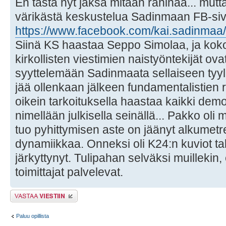
En tästä nyt jaksa mitään rähinää... mutt
värikästä keskustelua Sadinmaan FB-sivul
https://www.facebook.com/kai.sadinma
Siinä KS haastaa Seppo Simolaa, ja kok
kirkollisten viestimien naistyöntekijät ov
syyttelemään Sadinmaata sellaiseen tyylii
jää ollenkaan jälkeen fundamentalistien 
oikein tarkoituksella haastaa kaikki demon
nimellään julkisella seinällä... Pakko oli
tuo pyhittymisen aste on jäänyt alkumetre
dynamiikkaa. Onneksi oli K24:n kuviot ta
järkyttynyt. Tulipahan selväksi muillekin, 
toimittajat palvelevat.
Lähetä vastaus
Paluu opillista