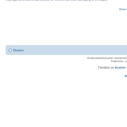
Error 
Etusivu
Keskustelufoorumin moottorina
Käännös, Lu
Tämäkin on
ilmainen
Il