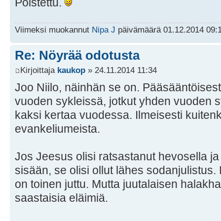
Poistettu.
Viimeksi muokannut
Nipa J
päivämäärä 01.12.2014 09:1
Re: Nöyrää odotusta
Kirjoittaja
kaukop
» 24.11.2014 11:34
Joo Niilo, näinhän se on. Pääsääntöisesti
vuoden sykleissä, jotkut yhden vuoden sy
kaksi kertaa vuodessa. Ilmeisesti kuitenk
evankeliumeista.
Jos Jeesus olisi ratsastanut hevosella ja t
sisään, se olisi ollut lähes sodanjulistus
on toinen juttu. Mutta juutalaisen hala
saastaisia eläimiä.