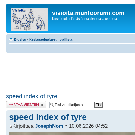
visioita.munfoorumi.com
Keskustelu elämästä, maailmasta ja uskosta
Etusivu
‹
Keskustelualueet
‹
opillista
speed index of tyre
Lähetä vastaus
speed index of tyre
Kirjoittaja
JosephNom
» 10.06.2026 04:52