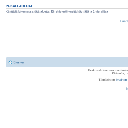
PAIKALLAOLIJAT
Käyttäjiä lukemassa tätä aluetta: Ei rekisteröityneitä käyttäjiä ja 1 vierailijaa
Error 
Etusivu
Keskustelufoorumin moottorina
Käännös, Lu
Tämäkin on
ilmainen
Il