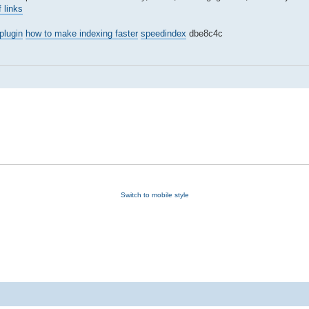
f links
plugin
how to make indexing faster
speedindex
dbe8c4c
Switch to mobile style