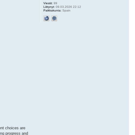
Viestit:
99
Liittynyt:
09.03.2026 22:12
Paikkakunta:
Spain
ent choices are
ving progress and