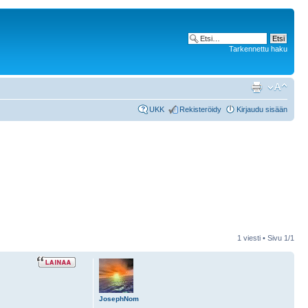
Tarkennettu haku
UKK
Rekisteröidy
Kirjaudu sisään
1 viesti • Sivu
1
/
1
JosephNom