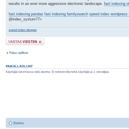
results in an ever more aggressive electronic landscape.
fast indexing o
fast indexing pandas
fast indexing familysearch
speed index wordpress 
@index_systum77=
speed index blogger
Lähetä vastaus
Paluu opillista
PAIKALLAOLIJAT
Käyttäjiä lukemassa tätä aluetta: Ei rekisteröityneitä käyttäjiä ja 1 vierailijaa
Etusivu