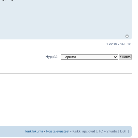
1 viesti • Sivu
1
/
1
Hyppää:
Henkilökunta
•
Poista evästeet
• Kaikki ajat ovat UTC + 2 tuntia [
DST
]