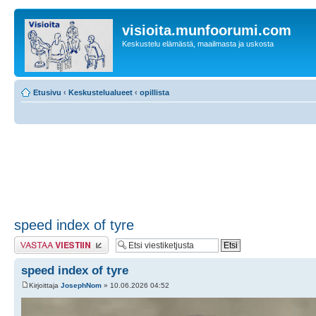
visioita.munfoorumi.com
Keskustelu elämästä, maailmasta ja uskosta
Etusivu
‹
Keskustelualueet
‹
opillista
speed index of tyre
Lähetä vastaus
speed index of tyre
Kirjoittaja
JosephNom
» 10.06.2026 04:52