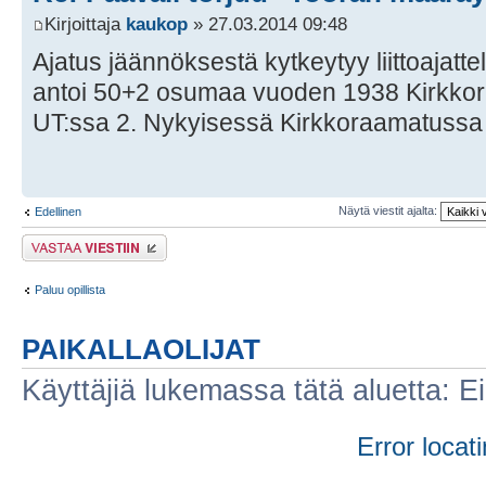
Kirjoittaja
kaukop
» 27.03.2014 09:48
Ajatus jäännöksestä kytkeytyy liittoajat
antoi 50+2 osumaa vuoden 1938 Kirkkor
UT:ssa 2. Nykyisessä Kirkkoraamatussa
Näytä viestit ajalta:
Edellinen
Lähetä vastaus
Paluu opillista
PAIKALLAOLIJAT
Käyttäjiä lukemassa tätä aluetta: Ei r
Error locati