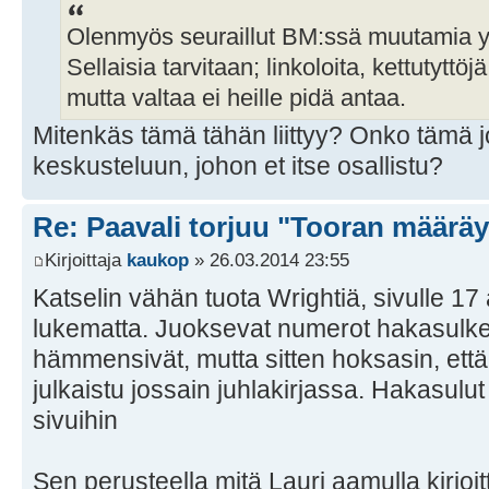
Olenmyös seuraillut BM:ssä muutamia y
Sellaisia tarvitaan; linkoloita, kettutyttö
mutta valtaa ei heille pidä antaa.
Mitenkäs tämä tähän liittyy? Onko tämä jot
keskusteluun, johon et itse osallistu?
Re: Paavali torjuu "Tooran määräy
Kirjoittaja
kaukop
» 26.03.2014 23:55
Katselin vähän tuota Wrightiä, sivulle 17 a
lukematta. Juoksevat numerot hakasulke
hämmensivät, mutta sitten hoksasin, että
julkaistu jossain juhlakirjassa. Hakasulut 
sivuihin
Sen perusteella mitä Lauri aamulla kirjoitt