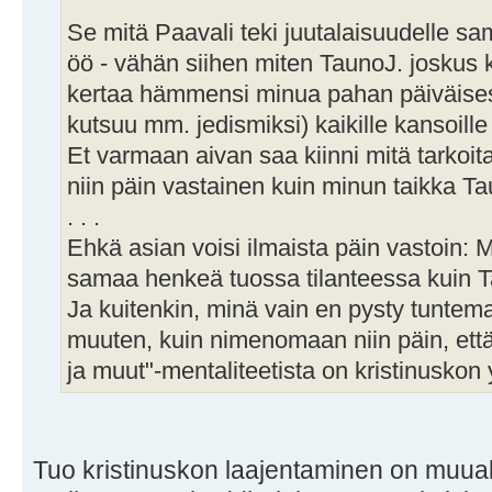
Se mitä Paavali teki juutalaisuudelle s
öö - vähän siihen miten TaunoJ. joskus 
kertaa hämmensi minua pahan päiväisesti
kutsuu mm. jedismiksi) kaikille kansoille
Et varmaan aivan saa kiinni mitä tarkoit
niin päin vastainen kuin minun taikka Ta
. . .
Ehkä asian voisi ilmaista päin vastoin: 
samaa henkeä tuossa tilanteessa kuin Tau
Ja kuitenkin, minä vain en pysty tunte
muuten, kuin nimenomaan niin päin, että
ja muut"-mentaliteetista on kristinuskon 
Tuo kristinuskon laajentaminen on muuall