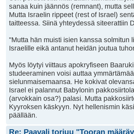
sanaa kuin jäännös (remnant), mutta sella
Mutta Israelin rippeet (rest of Israel) sen
taitteessa. Siinä yhteydessä siteerattiin
"Mutta hän muisti isien kanssa solmitun li
Israelille eikä antanut heidän joutua tuho
Myös löytyi viittaus apokryfiseen Baaruki
studeeraminen voisi auttaa ymmärtämää
sielunmaisemaansa. He kokivat olevansa 
Israel ei palannut Babylonin pakkosiirto
(arvokkain osa?) palasi. Mutta pakkosiirt
Kyyroksen käskyyn. Nyt hellenismin käs
päällään.
Re: Paavali torjuu "Tooran määräy