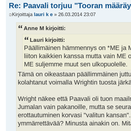
Re: Paavali torjuu "Tooran määräy
Kirjoittaja
lauri k e
» 26.03.2014 23:07
Anne M kirjoitti:
Lauri kirjoitti:
Päällimäinen hämmennys on *ME ja M
liiton kaikkien kanssa mutta vain ME o
ME suljemme muut sen ulkopuolelle.
Tämä on oikeastaan päällimmäinen juttu
kolahtanut voimalla Wrightin tuosta järkäl
Wright näkee että Paavali oli tuon maail
Jumalan vain pakanoille, mutta se seur
erottautuminen korvasi "valitun kansan". 
ymmärrettävää? Minusta ainakin on. Mitä