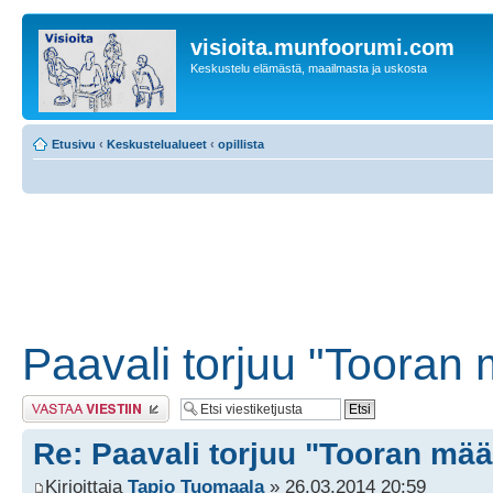
visioita.munfoorumi.com
Keskustelu elämästä, maailmasta ja uskosta
Etusivu
‹
Keskustelualueet
‹
opillista
Paavali torjuu "Tooran
Lähetä vastaus
Re: Paavali torjuu "Tooran mä
Kirjoittaja
Tapio Tuomaala
» 26.03.2014 20:59