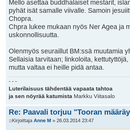
Mello asettaa buddhalaiset mestarit, islam
pyhät isät samalle viivalle. Samoin jesui
Chopra.
Chpra lukee mukaan nyös Ner Agea ja m
uskonnollisuutta.
Olenmyös seuraillut BM:ssä muutamia yh
Sellaisia tarvitaan; linkoloita, kettutyttöj
mutta valtaa ei heille pidä antaa.
- - -
Luterilaisuus tähdentää vapaata tahtoa
ja sen nöyrää katumista
Markku Viitasalo
Re: Paavali torjuu "Tooran määräy
Kirjoittaja
Anne M
» 26.03.2014 23:47