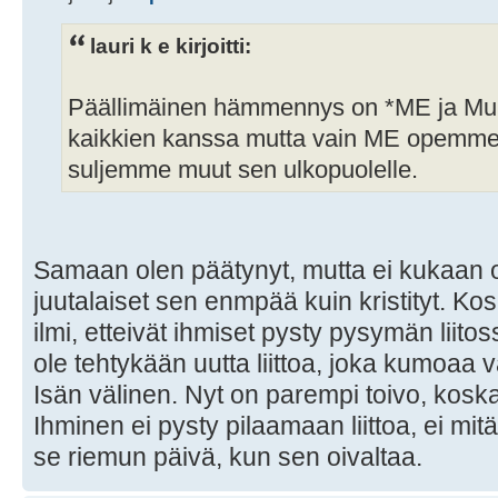
lauri k e kirjoitti:
Päällimäinen hämmennys on *ME ja Muut*
kaikkien kanssa mutta vain ME opemme p
suljemme muut sen ulkopuolelle.
Samaan olen päätynyt, mutta ei kukaan ole 
juutalaiset sen enmpää kuin kristityt. Ko
ilmi, etteivät ihmiset pysty pysymän liito
ole tehtykään uutta liittoa, joka kumoaa v
Isän välinen. Nyt on parempi toivo, kosk
Ihminen ei pysty pilaamaan liittoa, ei mi
se riemun päivä, kun sen oivaltaa.