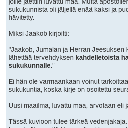
joille jaettiin luvattu maa. Mutta apostoli
sukukunnista oli jäljellä enää kaksi ja puo
hävitetty.
Miksi Jaakob kirjoitti:
"Jaakob, Jumalan ja Herran Jeesuksen Kr
lähettää tervehdyksen
kahdelletoista ha
sukukunnalle
."
Ei hän ole varmaankaan voinut tarkoittaa 
sukukuntia, koska kirje on osoitettu seur
Uusi maailma, luvattu maa, arvotaan eli 
Tässä kuvioon tulee tärkeä vedenjakaja. 