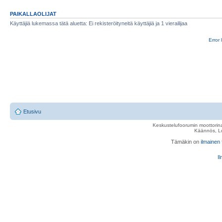
PAIKALLAOLIJAT
Käyttäjiä lukemassa tätä aluetta: Ei rekisteröityneitä käyttäjiä ja 1 vierailijaa
Error 
Etusivu
Keskustelufoorumin moottorina
Käännös, Lu
Tämäkin on
ilmainen
Il