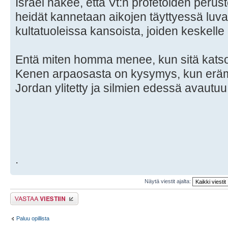
Israel näkee, että Vt:n profetoiden peruste
heidät kannetaan aikojen täyttyessä lu
kultatuoleissa kansoista, joiden keskelle 
Entä miten homma menee, kun sitä katso
Kenen arpaosasta on kysymys, kun eräma
Jordan ylitetty ja silmien edessä avaut
.
Näytä viestit ajalta:
Lähetä vastaus
Paluu opillista