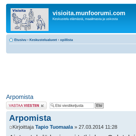
visioita.munfoorumi.com
Keskustelu elämästä, maailmasta ja uskosta
Etusivu
‹
Keskustelualueet
‹
opillista
Arpomista
Lähetä vastaus
Arpomista
Kirjoittaja
Tapio Tuomaala
» 27.03.2014 11:28