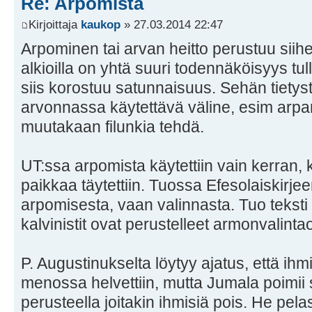
Re: Arpomista
Kirjoittaja
kaukop
» 27.03.2014 22:47
Arpominen tai arvan heitto perustuu siihe
alkioilla on yhtä suuri todennäköisyys tu
siis korostuu satunnaisuus. Sehän tietysti
arvonnassa käytettävä väline, esim arp
muutakaan filunkia tehdä.
UT:ssa arpomista käytettiin vain kerran, 
paikkaa täytettiin. Tuossa Efesolaiskirje
arpomisesta, vaan valinnasta. Tuo teksti l
kalvinistit ovat perustelleet armonvalint
P. Augustinukselta löytyy ajatus, että ihm
menossa helvettiin, mutta Jumala poimii 
perusteella joitakin ihmisiä pois. He pela