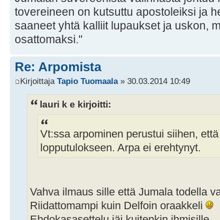
tovereineen on kutsuttu apostoleiksi ja h
saaneet yhtä kalliit lupaukset ja uskon, 
osattomaksi."
Re: Arpomista
Kirjoittaja
Tapio Tuomaala
» 30.03.2014 10:49
lauri k e kirjoitti:
Vt:ssa arpominen perustui siihen, että
lopputulokseen. Arpa ei erehtynyt.
Vahva ilmaus sille että Jumala todella va
Riidattomampi kuin Delfoin oraakkeli
Ehdokasasettelu jäi kuitenkin ihmisille.