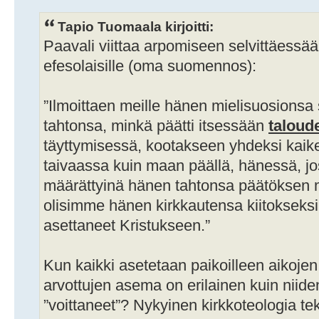
Tapio Tuomaala kirjoitti:
Paavali viittaa arpomiseen selvittäessä
efesolaisille (oma suomennos):
”Ilmoittaen meille hänen mielisuosions
tahtonsa, minkä päätti itsessään
taloud
täyttymisessä, kootakseen yhdeksi kaike
taivaassa kuin maan päällä, hänessä, j
määrättyinä hänen tahtonsa päätöksen mu
olisimme hänen kirkkautensa kiitokseks
asettaneet Kristukseen.”
Kun kaikki asetetaan paikoilleen aikojen 
arvottujen asema on erilainen kuin niide
”voittaneet”? Nykyinen kirkkoteologia t