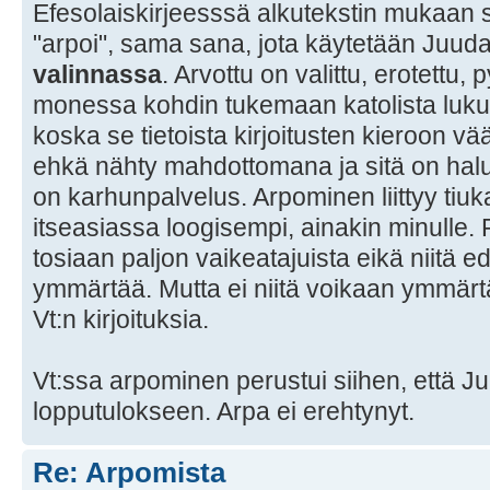
Efesolaiskirjeesssä alkutekstin mukaa
"arpoi", sama sana, jota käytetään Juuda
valinnassa
. Arvottu on valittu, erotettu,
monessa kohdin tukemaan katolista lukut
koska se tietoista kirjoitusten kieroon 
ehkä nähty mahdottomana ja sitä on hal
on karhunpalvelus. Arpominen liittyy tiuka
itseasiassa loogisempi, ainakin minulle. 
tosiaan paljon vaikeatajuista eikä niitä
ymmärtää. Mutta ei niitä voikaan ymmärtää
Vt:n kirjoituksia.
Vt:ssa arpominen perustui siihen, että Ju
lopputulokseen. Arpa ei erehtynyt.
Re: Arpomista