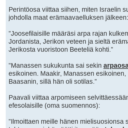
Perintöosa viittaa siihen, miten Israelin 
johdolla maat erämaavaelluksen jälkeen
”Joosefilaisille määräsi arpa rajan kulke
Jordanista, Jerikon veteen ja sieltä er
Jerikosta vuoristoon Beeteliä kohti.”
”Manassen sukukunta sai sekin
arpaos
esikoinen. Maakir, Manassen esikoinen, G
Baasanin, sillä hän oli sotilas.”
Paavali viittaa arpomiseen selvittäessää
efesolaisille (oma suomennos):
”Ilmoittaen meille hänen mielisuosions