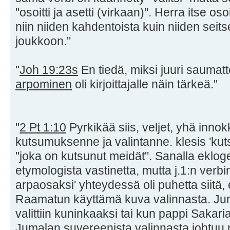
"osoitti ja asetti (virkaan)". Herra itse oso
niin niiden kahdentoista kuin niiden 
joukkoon."
"
Joh 19:23s
En tiedä, miksi juuri sauma
arpominen
oli kirjoittajalle näin tärkeä."
"
2 Pt 1:10
Pyrkikää siis, veljet, yhä inn
kutsumuksenne ja valintanne. klesis 'kuts
"joka on kutsunut meidät". Sanalla ekloge '
etymologista vastinetta, mutta j.1:n verb
arpaosaksi' yhteydessä oli puhetta siitä,
Raamatun käyttämä kuva valinnasta. Jum
valittiin kuninkaaksi tai kun pappi Sakaria
Jumalan suvereenista valinnasta johtuu m