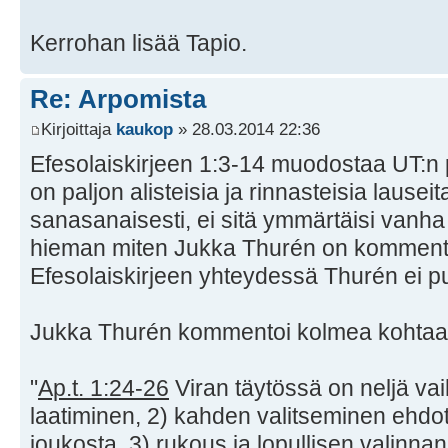
Kerrohan lisää Tapio.
Re: Arpomista
Kirjoittaja
kaukop
» 28.03.2014 22:36
Efesolaiskirjeen 1:3-14 muodostaa UT:n 
on paljon alisteisia ja rinnasteisia lausei
sanasanaisesti, ei sitä ymmärtäisi vanha 
hieman miten Jukka Thurén on kommento
Efesolaiskirjeen yhteydessä Thurén ei p
Jukka Thurén kommentoi kolmea kohtaa
"
Ap.t. 1:24-26
Viran täytössä on neljä vaih
laatiminen, 2) kahden valitseminen ehdot
joukosta, 3) rukous ja lopullisen valinn