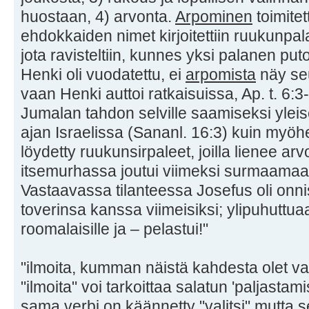
huostaan, 4) arvonta.
Arpominen
toimitet
ehdokkaiden nimet kirjoitettiin ruukunpala
jota ravisteltiin, kunnes yksi palanen pu
Henki oli vuodatettu, ei
arpomista
näy se
vaan Henki auttoi ratkaisuissa, Ap. t. 6:3
Jumalan tahdon selville saamiseksi yleis
ajan Israelissa (Sananl. 16:3) kuin my
löydetty ruukunsirpaleet, joilla lienee arv
itsemurhassa joutui viimeksi surmaamaan
Vastaavassa tilanteessa Josefus oli onn
toverinsa kanssa viimeisiksi; ylipuhuttua
roomalaisille ja – pelastui!"
"ilmoita, kumman näistä kahdesta olet va
"ilmoita" voi tarkoittaa salatun 'paljasta
sama verbi on käännetty "valitsi" mutta 