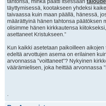
tahtonsa, minkä päätti itsessään
taloud
täyttymisessä, kootakseen yhdeksi kaike
taivaassa kuin maan päällä, hänessä, j
määrättyinä hänen tahtonsa päätöksen mu
olisimme hänen kirkkautensa kiitokseksi
asettaneet Kristukseen.”
Kun kaikki asetetaan paikoilleen aikojen 
edeltä arvottujen asema on erilainen kuin 
arvonnassa ”voittaneet”? Nykyinen kirkk
väärämielisen, joka heittää arvonnassa ”h
.