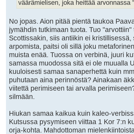
väärämielisen, joka heittää arvonnassa ”h
No jopas. Aion pitää pientä taukoa Paaval
jymähdin tutkimaan tuota. Tuo "arvottiin" 
Scottissakin, siis antiikin ei kristillisess
arpomista, paitsi oli sillä joku metaforine
muista enää. Tuossa on verbinä, juuri ku
samassa muodossa sitä ei ole muualla U
kuuloisesti samaa sanaperhettä kuin mm.
puhutaan aina perinnöstä? Ainakaan äkki
viitettä perimiseen tai arvalla perimisee
silmään.
Hiukan samaa kaikua kuin kaleo-verbissä
Kutsussa pysymiseen viittaa 1 Kor 7:n k
orja-kohta. Mahdottoman mielenkiintoista