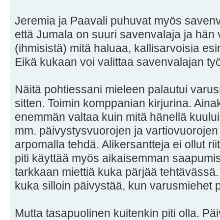
Jeremia ja Paavali puhuvat myös savenva
että Jumala on suuri savenvalaja ja hän 
(ihmisistä) mitä haluaa, kallisarvoisia esin
Eikä kukaan voi valittaa savenvalajan ty
Näitä pohtiessani mieleen palautui varu
sitten. Toimin komppanian kirjurina. Ainaki
enemmän valtaa kuin mitä hänellä kuuluisi
mm. päivystysvuorojen ja vartiovuorojen 
arpomalla tehdä. Alikersantteja ei ollut r
piti käyttää myös aikaisemman saapumise
tarkkaan miettiä kuka pärjää tehtävässä.
kuka silloin päivystää, kun varusmiehet 
Mutta tasapuolinen kuitenkin piti olla. Pä