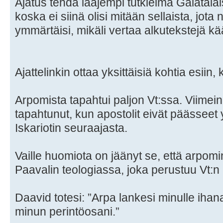
Ajatus tehdä laajempi tutkielma Galatalai
koska ei siinä olisi mitään sellaista, jota
ymmärtäisi, mikäli vertaa alkutekstejä kä
Ajattelinkin ottaa yksittäisiä kohtia esiin
Arpomista tapahtui paljon Vt:ssa. Viimei
tapahtunut, kun apostolit eivät päässeet
Iskariotin seuraajasta.
Vaille huomiota on jäänyt se, että arpom
Paavalin teologiassa, joka perustuu Vt:n 
Daavid totesi: ”Arpa lankesi minulle iha
minun perintöosani.”