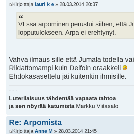
Kirjoittaja
lauri k e
» 28.03.2014 20:37
Vt:ssa arpominen perustui siihen, että J
lopputulokseen. Arpa ei erehtynyt.
Vahva ilmaus sille että Jumala todella vai
Riidattomampi kuin Delfoin oraakkeli
Ehdokasasettelu jäi kuitenkin ihmisille.
- - -
Luterilaisuus tähdentää vapaata tahtoa
ja sen nöyrää katumista
Markku Viitasalo
Re: Arpomista
Kirjoittaja
Anne M
» 28.03.2014 21:45