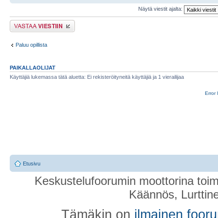
Näytä viestit ajalta:
Lähetä vastaus
Paluu opillista
PAIKALLAOLIJAT
Käyttäjiä lukemassa tätä aluetta: Ei rekisteröityneitä käyttäjiä ja 1 vierailijaa
Error 
Etusivu
Keskustelufoorumin moottorina toim
Käännös, Lurttin
Tämäkin on
ilmainen foor