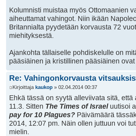
Kolumnisti muistaa myös Ottomaanien va
aiheuttamat vahingot. Niin ikään Napole
Britannialta pyydetään korvausta 72 vuo
miehityksestä.
Ajankohta tällaiselle pohdiskelulle on mi
pääsiäinen ja kristillinen pääsiäinen ovat
Re: Vahingonkorvausta vitsauksis
Kirjoittaja
kaukop
» 02.04.2014 00:37
Ehkä tässä on syytä alleviivata sitä, että 
11.3. Sitten
The Times of Israel
uutisoi a
pay for 10 Plagues?
Päivämäärä tässäk
2014, 12:07 pm. Näin ollen juttuun voi tut
mielin.