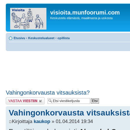
visioita.munfoorumi.com
Keskustelu elämästä, maailmasta ja uskosta
Etusivu
‹
Keskustelualueet
‹
opillista
Vahingonkorvausta vitsauksista?
Lähetä vastaus
Vahingonkorvausta vitsauksis
Kirjoittaja
kaukop
» 01.04.2014 19:34