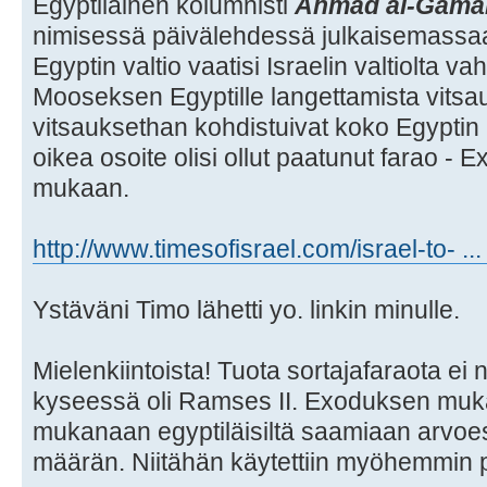
Egyptiläinen kolumnisti
Ahmad al-Gama
nimisessä päivälehdessä julkaisemassaan
Egyptin valtio vaatisi Israelin valtiolta 
Mooseksen Egyptille langettamista vitsa
vitsauksethan kohdistuivat koko Egyptin
oikea osoite olisi ollut paatunut farao 
mukaan.
http://www.timesofisrael.com/israel-to- .
Ystäväni Timo lähetti yo. linkin minulle.
Mielenkiintoista! Tuota sortajafaraota ei 
kyseessä oli Ramses II. Exoduksen mukaa
mukanaan egyptiläisiltä saamiaan arvoe
määrän. Niitähän käytettiin myöhemmin p