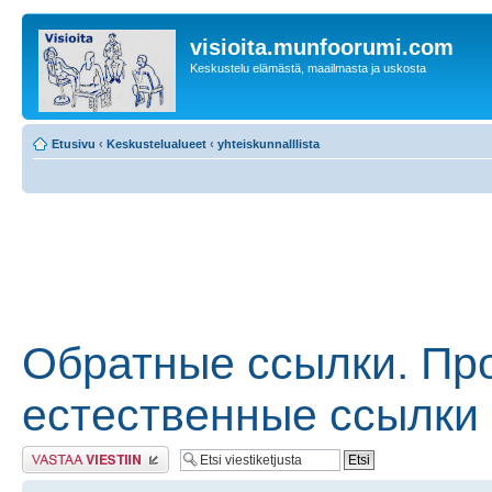
visioita.munfoorumi.com
Keskustelu elämästä, maailmasta ja uskosta
Etusivu
‹
Keskustelualueet
‹
yhteiskunnalllista
Обратные ссылки. Пр
естественные ссылки 
Lähetä vastaus