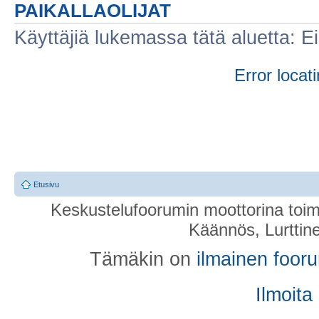
PAIKALLAOLIJAT
Käyttäjiä lukemassa tätä aluetta: Ei r
Error locati
Etusivu
Keskustelufoorumin moottorina toim
Käännös, Lurttin
Tämäkin on
ilmainen foor
Ilmoita