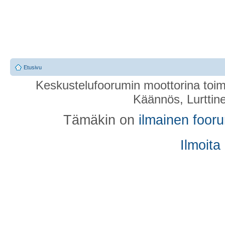
Etusivu
Keskustelufoorumin moottorina toim
Käännös, Lurttin
Tämäkin on
ilmainen foor
Ilmoita