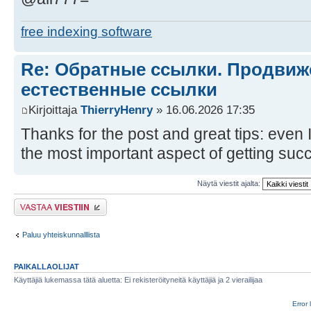
free indexing software
Re: Обратные ссылки. Продвиже
естественные ссылки
Kirjoittaja
ThierryHenry
» 16.06.2026 17:35
Thanks for the post and great tips: even I
the most important aspect of getting su
Näytä viestit ajalta:
Lähetä vastaus
Paluu yhteiskunnalllista
PAIKALLAOLIJAT
Käyttäjiä lukemassa tätä aluetta: Ei rekisteröityneitä käyttäjiä ja 2 vierailijaa
Error 