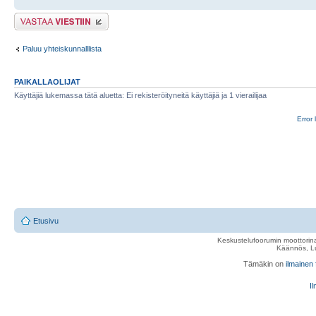
Lähetä vastaus
Paluu yhteiskunnalllista
PAIKALLAOLIJAT
Käyttäjiä lukemassa tätä aluetta: Ei rekisteröityneitä käyttäjiä ja 1 vierailijaa
Error 
Etusivu
Keskustelufoorumin moottorina
Käännös, Lu
Tämäkin on
ilmainen
Il