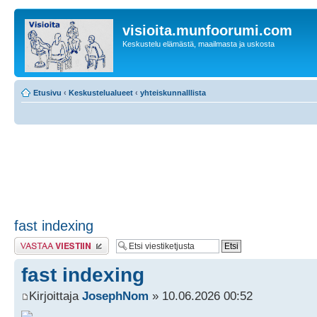
visioita.munfoorumi.com
Keskustelu elämästä, maailmasta ja uskosta
Etusivu
‹
Keskustelualueet
‹
yhteiskunnalllista
fast indexing
Lähetä vastaus
fast indexing
Kirjoittaja
JosephNom
» 10.06.2026 00:52