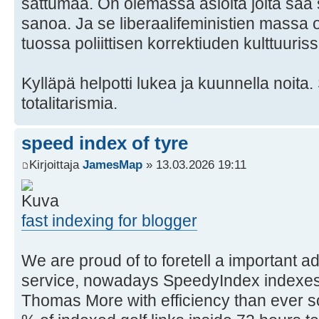
sattumaa. On olemassa asioita joita saa s
sanoa. Ja se liberaalifeministien massa 
tuossa poliittisen korrektiuden kulttuuris
Kylläpä helpotti lukea ja kuunnella noita
totalitarismia.
speed index of tyre
Kirjoittaja
JamesMap
» 13.03.2026 19:11
fast indexing for blogger
We are proud of to foretell a important a
service, nowadays SpeedyIndex indexes 
Thomas More with efficiency than ever s