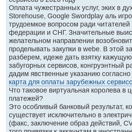
Оплата чужестранных услуг, эких в духе 
Storehouse, Google Swordplay аль игр
трудоемкое вопросом ради читателей 
федерации и СНГ. Значительные выи
желательном направлении возобновит
проделывать закупки в webе. В этой 
разберем, идеже дать взятку кажущую
забугорных сервисов, конгруэнтный 
дадим явственные указанию согласно
карта для оплаты зарубежных сервисо
Что таковое виртуальная королева в 
платежей?
Это особливый банковый результат, к
существует исключительно в электрич
(факс, заключение образ действий, CV
того привязки к аккаунтам в иностран