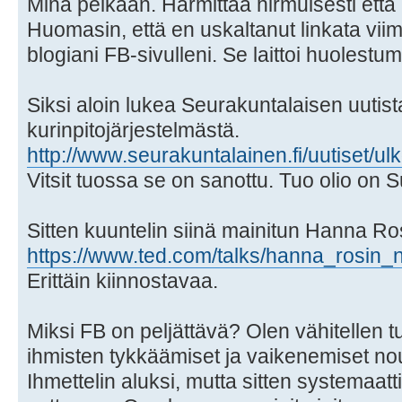
Minä pelkään. Harmittaa hirmuisesti ett
Huomasin, että en uskaltanut linkata vii
blogiani FB-sivulleni. Se laittoi huolestu
Siksi aloin lukea Seurakuntalaisen uutist
kurinpitojärjestelmästä.
http://www.seurakuntalainen.fi/uutiset/u
Vitsit tuossa se on sanottu. Tuo olio on
Sitten kuuntelin siinä mainitun Hanna Ro
https://www.ted.com/talks/hanna_rosi
Erittäin kiinnostavaa.
Miksi FB on peljättävä? Olen vähitellen 
ihmisten tykkäämiset ja vaikenemiset nou
Ihmettelin aluksi, mutta sitten systemaatti