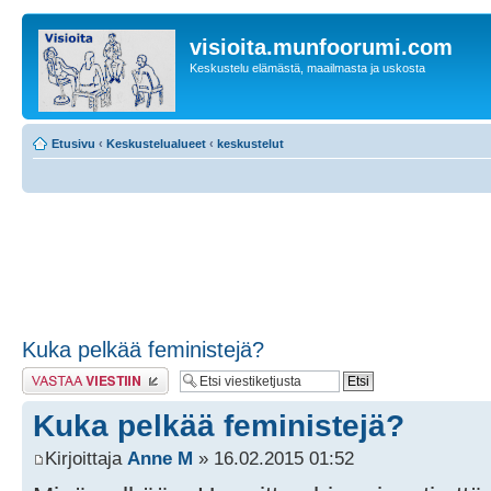
visioita.munfoorumi.com
Keskustelu elämästä, maailmasta ja uskosta
Etusivu
‹
Keskustelualueet
‹
keskustelut
Kuka pelkää feministejä?
Lähetä vastaus
Kuka pelkää feministejä?
Kirjoittaja
Anne M
» 16.02.2015 01:52