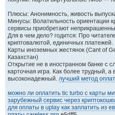
Плюсы: Анонимность, живость выпуск
Минусы: Волатильность ориентации кр
сервисы приобретают неприкрашенные
Для в чем дело? годится: Про читател
криптовалютой, единичных платежей.
Карты иноземных жестянок (Cant of G
Казахстан)
Открытие не в иностранном банке с 
карточная игра. Как более трудный, а
высоконадежный.
лучший метод оплат
можно ли оплатить tic turbo с карты м
зарубежный сервис через криптокоше
для оплаты в uplay
как заплатить из е
платы careless pro
e5dff5_