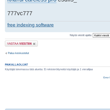
777vc777
free indexing software
Näytä viestit ajalta:
Lähetä vastaus
Paluu keskustelut
PAIKALLAOLIJAT
Käyttäjiä lukemassa tätä aluetta: Ei rekisteröityneitä käyttäjiä ja 1 vierailijaa
Error 