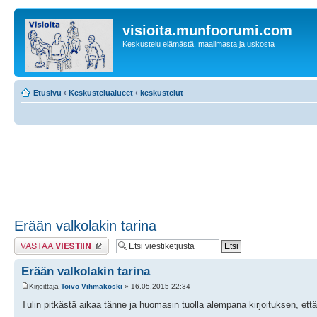
visioita.munfoorumi.com
Keskustelu elämästä, maailmasta ja uskosta
Etusivu
‹
Keskustelualueet
‹
keskustelut
Erään valkolakin tarina
Lähetä vastaus
Erään valkolakin tarina
Kirjoittaja
Toivo Vihmakoski
» 16.05.2015 22:34
Tulin pitkästä aikaa tänne ja huomasin tuolla alempana kirjoituksen, että 