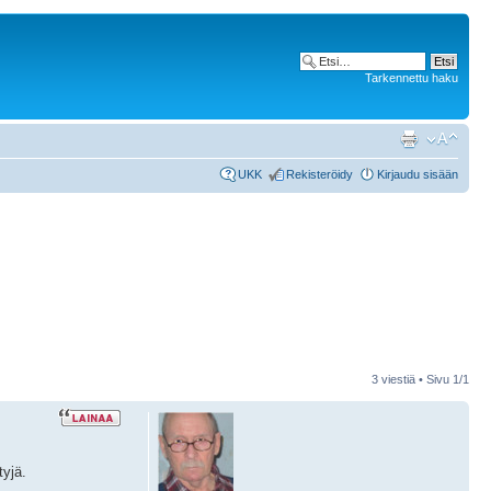
Tarkennettu haku
UKK
Rekisteröidy
Kirjaudu sisään
3 viestiä • Sivu
1
/
1
tyjä.