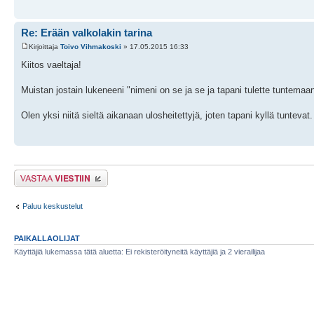
Re: Erään valkolakin tarina
Kirjoittaja
Toivo Vihmakoski
» 17.05.2015 16:33
Kiitos vaeltaja!
Muistan jostain lukeneeni "nimeni on se ja se ja tapani tulette tuntemaan
Olen yksi niitä sieltä aikanaan ulosheitettyjä, joten tapani kyllä tunte
Lähetä vastaus
Paluu keskustelut
PAIKALLAOLIJAT
Käyttäjiä lukemassa tätä aluetta: Ei rekisteröityneitä käyttäjiä ja 2 vierailijaa