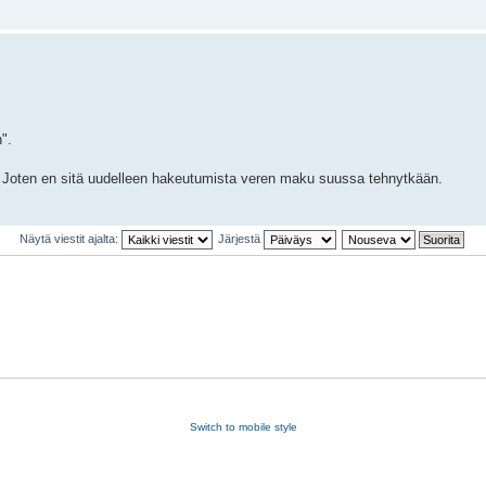
".
vat. Joten en sitä uudelleen hakeutumista veren maku suussa tehnytkään.
Näytä viestit ajalta:
Järjestä
Switch to mobile style