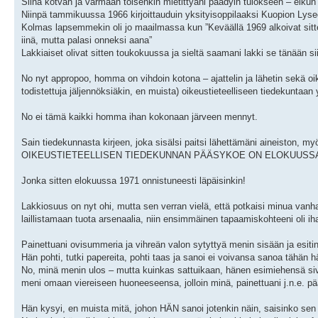
Siinä kotvan ja varmaan toisenkin mietittyäni päädyin tulokseen – eikun 
Niinpä tammikuussa 1966 kirjoittauduin yksityisoppilaaksi Kuopion Lys
Kolmas lapsemmekin oli jo maailmassa kun ”Keväällä 1969 alkoivat sitten 
iinä, mutta palasi onneksi aana”
Lakkiaiset olivat sitten toukokuussa ja sieltä saamani lakki se tänään si
No nyt appropoo, homma on vihdoin kotona – ajattelin ja lähetin sekä oik
todistettuja jäljennöksiäkin, en muista) oikeustieteelliseen tiedekuntaan 
No ei tämä kaikki homma ihan kokonaan järveen mennyt.
Sain tiedekunnasta kirjeen, joka sisälsi paitsi lähettämäni aineiston, my
OIKEUSTIETEELLISEN TIEDEKUNNAN PÄÄSYKOE ON ELOKUUSS
Jonka sitten elokuussa 1971 onnistuneesti läpäisinkin!
Lakkiosuus on nyt ohi, mutta sen verran vielä, että potkaisi minua vanh
laillistamaan tuota arsenaalia, niin ensimmäinen tapaamiskohteeni oli ih
Painettuani ovisummeria ja vihreän valon sytyttyä menin sisään ja esitin
Hän pohti, tutki papereita, pohti taas ja sanoi ei voivansa sanoa tähän h
No, minä menin ulos – mutta kuinkas sattuikaan, hänen esimiehensä siviili
meni omaan viereiseen huoneeseensa, jolloin minä, painettuani j.n.e. pää
Hän kysyi, en muista mitä, johon HÄN sanoi jotenkin näin, saisinko sen 