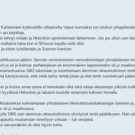
Kaihlamäen kylänraitilla rollaatorilla Vapun kunniaksi tuo otsikon ylioppilasla
aio kirjoittaa.
i tehnyt mitään ja Helsinkiin opiskelemaan lähteminen, siis jos olisin sen lakin
ltaisia tukia kun ei 50-luvun lopulla vielä ollut.
ja sitten työelämään ja Suomen kiertoon.
huhtikuussa pääsin Jämsän verotoimistoon verovalmistelijan ylimääräiseen to
imokin jo oli ja kolmas perheenjäsen eli ensimmäinen lapsemmekin oli jo maailm
an marraskuussa 1962 lukemaan ja suorittamaan alemman oikeustutkinnon tentte
nä käsityksessä, että vielä tarttis tehdä jotain ja että tentit suoritettuani pä
sin ja koska omaa autoa ei tietenkään ollut eikä rahaa oikeastaan julkisiin kul
n kyydissä Helsinkiin ja takaisin kuskille ostamieni kahvien hinnalla.
kaluokkaa korkeampaan ylimääräisen liikevaihtoverotarkastajan toimeen ja, k
in oli jo maailmassa.
ksyllä 1965 sain alemman oikeustutkinnon yksityiset tentit päätökseen. Hain ylio
erivapautta muutamaan nimettyyn virkaan – tuli vesiperä.
a vaivannäköni oli ollut täysin turha.