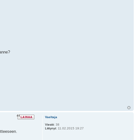
janne?
Vaeltaja
Viestit:
38
Liittynyt:
11.02.2015 19:27
utteeseen.