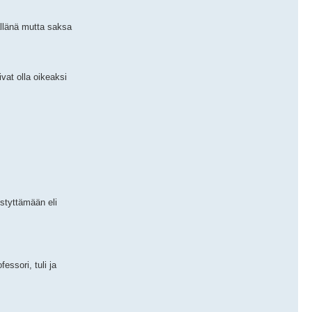
ällänä mutta saksa
vat olla oikeaksi
istyttämään eli
essori, tuli ja