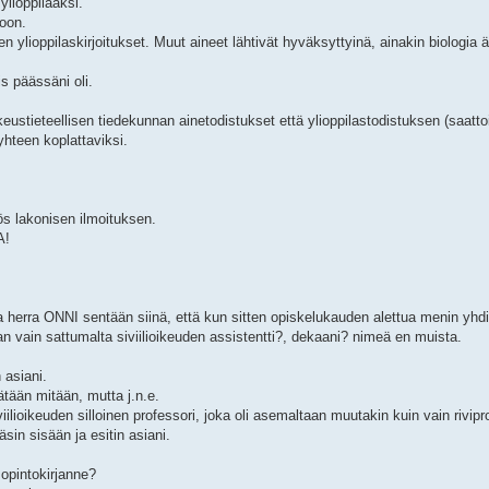
ylioppilaaksi.
eoon.
ylioppilaskirjoitukset. Muut aineet lähtivät hyväksyttyinä, ainakin biologia 
is päässäni oli.
eustieteellisen tiedekunnan ainetodistukset että ylioppilastodistuksen (saattoi
yhteen koplattaviksi.
ös lakonisen ilmoituksen.
A!
a herra ONNI sentään siinä, että kun sitten opiskelukauden alettua menin yhd
an vain sattumalta siviilioikeuden assistentti?, dekaani? nimeä en muista.
 asiani.
ätään mitään, mutta j.n.e.
oikeuden silloinen professori, joka oli asemaltaan muutakin kuin vain riviprof
sin sisään ja esitin asiani.
opintokirjanne?