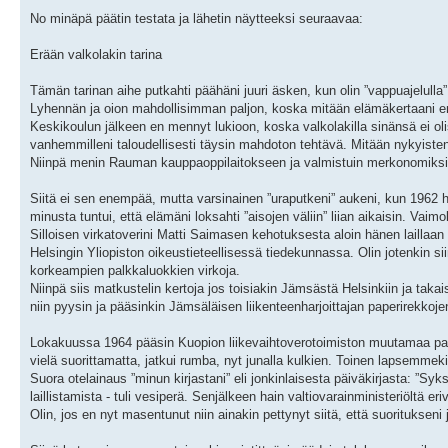
No minäpä päätin testata ja lähetin näytteeksi seuraavaa:
Erään valkolakin tarina
Tämän tarinan aihe putkahti päähäni juuri äsken, kun olin ”vappuajelulla” 
Lyhennän ja oion mahdollisimman paljon, koska mitään elämäkertaani en 
Keskikoulun jälkeen en mennyt lukioon, koska valkolakilla sinänsä ei olis
vanhemmilleni taloudellisesti täysin mahdoton tehtävä. Mitään nykyisten ka
Niinpä menin Rauman kauppaoppilaitokseen ja valmistuin merkonomiksi 
Siitä ei sen enempää, mutta varsinainen ”uraputkeni” aukeni, kun 1962 
minusta tuntui, että elämäni loksahti ”aisojen väliin” liian aikaisin. Va
Silloisen virkatoverini Matti Saimasen kehotuksesta aloin hänen lailla
Helsingin Yliopiston oikeustieteellisessä tiedekunnassa. Olin jotenkin sii
korkeampien palkkaluokkien virkoja.
Niinpä siis matkustelin kertoja jos toisiakin Jämsästä Helsinkiin ja takai
niin pyysin ja pääsinkin Jämsäläisen liikenteenharjoittajan paperirekkoje
Lokakuussa 1964 pääsin Kuopion liikevaihtoverotoimiston muutamaa palk
vielä suorittamatta, jatkui rumba, nyt junalla kulkien. Toinen lapsemmek
Suora otelainaus ”minun kirjastani” eli jonkinlaisesta päiväkirjasta: ”Sy
laillistamista - tuli vesiperä. Senjälkeen hain valtiovarainministeriöltä 
Olin, jos en nyt masentunut niin ainakin pettynyt siitä, että suoritukseni j