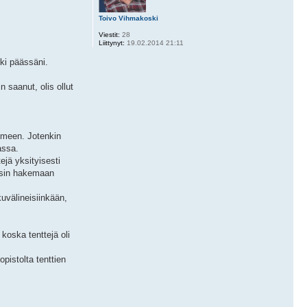
Toivo Vihmakoski
Viestit:
28
Liittynyt:
19.02.2014 21:11
kki päässäni.
 saanut, olis ollut
imeen. Jotenkin
assa.
jä yksityisesti
äsisin hakemaan
kuvälineisiinkään,
oska tenttejä oli
pistolta tenttien