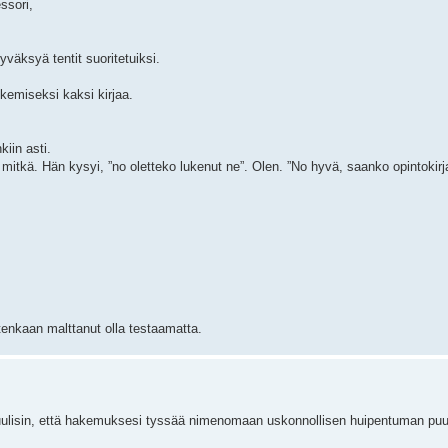
ssori,
väksyä tentit suoritetuiksi.
ukemiseksi kaksi kirjaa.
kiin asti.
 mitkä. Hän kysyi, ”no oletteko lukenut ne”. Olen. ”No hyvä, saanko opintokir
itenkaan malttanut olla testaamatta.
 Luulisin, että hakemuksesi tyssää nimenomaan uskonnollisen huipentuman pu