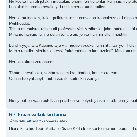
No koska hän oli jotakin muutakin, enemmän kuitenkin kuin siis riviprofe
hän siltä istumalta hyväksyi kuusi ainetta suoritetuiksi!
Nyt oli muidenkin, kaksi poikkeusta seuraavassa kappaleessa, helppo hy
Poikkeudet:
Toista en muista, toinen oli professori Veli Merikoski, joka määräsi lisäl
Minä ne hankin, luin ja soitin tenttiajan, jonka hän minulle ilmoittikin.
Lähdin yöjunalla Kuopiosta ja varmuuden vuoksi luin niitä läpi yön Helsin
Menin tenttiin. Merikoski kysyi ”mitä määräsin luettavaksi”. Minä sanoin
Nyt olin sitten varanotaari!
Tähän tietysti joku, vähän säälien hymähtäen, kenties toteaa:
Onhan tuo yrittänyt, mutta varalle kuitenkin vain jäi.
--------------------
No nyt sitten vaan ootellaan ja siihen se tietysti jääkin, mutta en nyt ku
Re: Erään valkolakin tarina
Kirjoittaja
Vaeltaja
» 17.05.2015 15:09
Hieno kirjoitus Topi. Mutta eikös se K24 ole uskontoaiheinen foorumi.