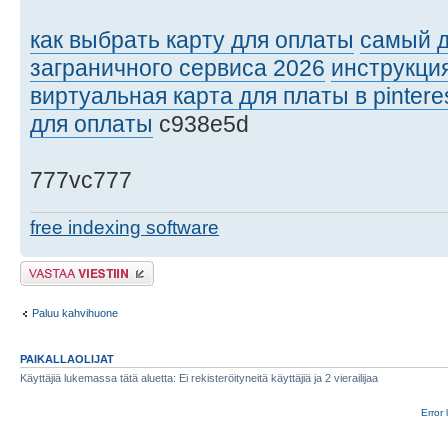
как выбрать карту для оплаты
самый 
заграничного сервиса 2026
инструкция
виртуальная карта для платы в pintere
для оплаты
c938e5d
777vc777
free indexing software
Lähetä vastaus
Paluu kahvihuone
PAIKALLAOLIJAT
Käyttäjiä lukemassa tätä aluetta: Ei rekisteröityneitä käyttäjiä ja 2 vierailijaa
Error 