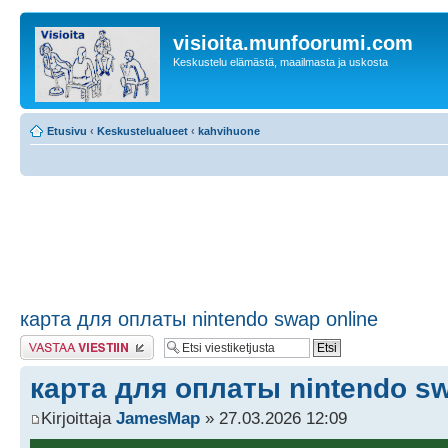
visioita.munfoorumi.com
Keskustelu elämästä, maailmasta ja uskosta
Etusivu
‹
Keskustelualueet
‹
kahvihuone
карта для оплаты nintendo swap online
Lähetä vastaus
карта для оплаты nintendo sw
Kirjoittaja
JamesMap
» 27.03.2026 12:09