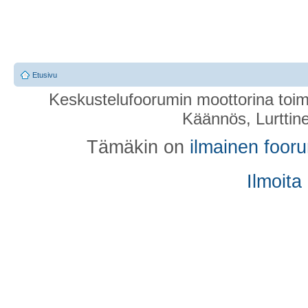
Etusivu
Keskustelufoorumin moottorina toim
Käännös, Lurttin
Tämäkin on
ilmainen foor
Ilmoita