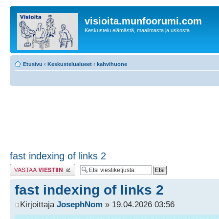
visioita.munfoorumi.com
Keskustelu elämästä, maailmasta ja uskosta
Etusivu
‹
Keskustelualueet
‹
kahvihuone
fast indexing of links 2
Lähetä vastaus
fast indexing of links 2
Kirjoittaja
JosephNom
» 19.04.2026 03:56