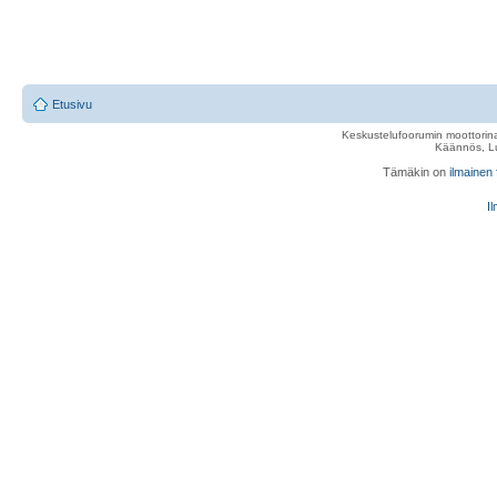
Etusivu
Keskustelufoorumin moottorina
Käännös, Lu
Tämäkin on
ilmainen
Il