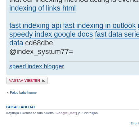
indexing of links html
fast indexing api
fast indexing in outlook
speedy index google docs
fast data ser
data
cd68dbe
@index_systum77=
speed index blogger
Lähetä vastaus
Paluu kahvihuone
PAIKALLAOLIJAT
Käyttäjiä lukemassa tätä aluetta:
Google [Bot]
ja 2 vierailijaa
Error 