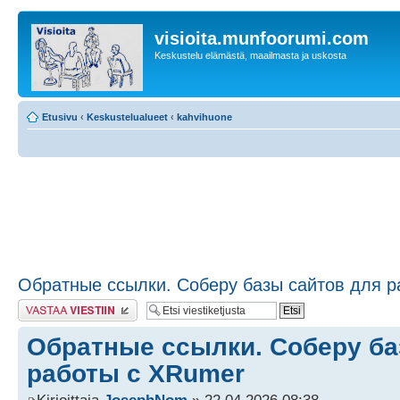
visioita.munfoorumi.com
Keskustelu elämästä, maailmasta ja uskosta
Etusivu
‹
Keskustelualueet
‹
kahvihuone
Обратные ссылки. Соберу базы сайтов для 
Lähetä vastaus
Обратные ссылки. Соберу ба
работы с XRumer