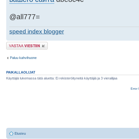
@all777=
speed index blogger
Lähetä vastaus
Paluu kahvihuone
PAIKALLAOLIJAT
Käyttäjiä lukemassa tätä aluetta: Ei rekisteröityneitä käyttäjiä ja 3 vierailijaa
Error 
Etusivu