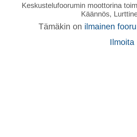
Keskustelufoorumin moottorina toim
Käännös, Lurttin
Tämäkin on
ilmainen foor
Ilmoita