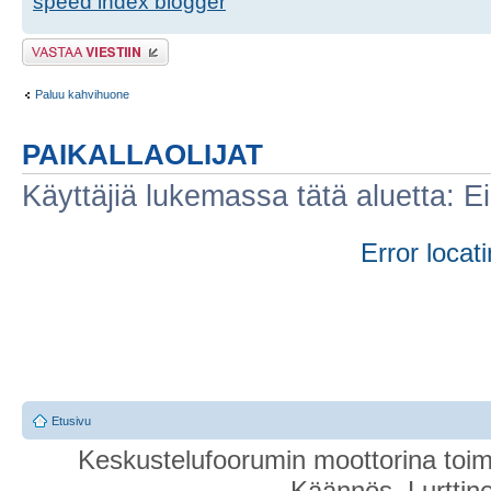
speed index blogger
Lähetä vastaus
Paluu kahvihuone
PAIKALLAOLIJAT
Käyttäjiä lukemassa tätä aluetta: Ei r
Error locati
Etusivu
Keskustelufoorumin moottorina toim
Käännös, Lurttin