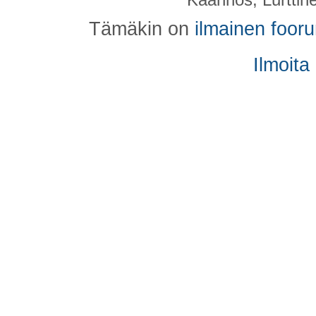
Tämäkin on
ilmainen foor
Ilmoita