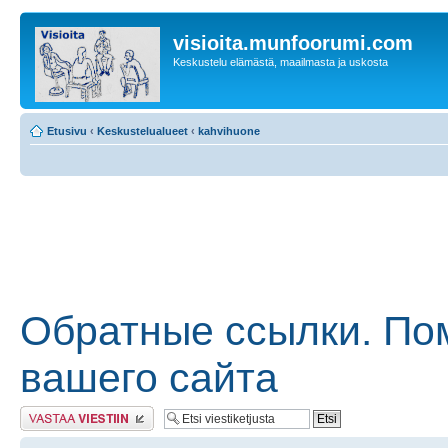
visioita.munfoorumi.com
Keskustelu elämästä, maailmasta ja uskosta
Etusivu
‹
Keskustelualueet
‹
kahvihuone
Обратные ссылки. По
вашего сайта
Lähetä vastaus