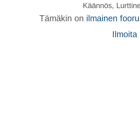
Käännös, Lurttin
Tämäkin on
ilmainen foor
Ilmoita