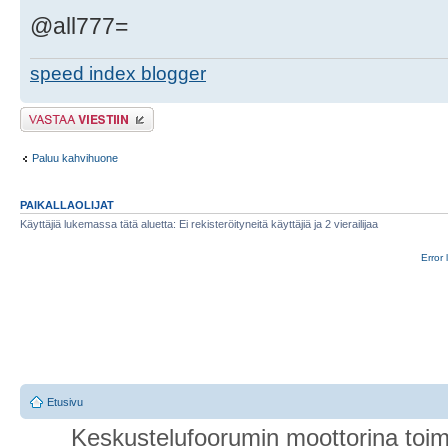
@all777=
speed index blogger
Lähetä vastaus
Paluu kahvihuone
PAIKALLAOLIJAT
Käyttäjiä lukemassa tätä aluetta: Ei rekisteröityneitä käyttäjiä ja 2 vierailijaa
Error 
Etusivu
Keskustelufoorumin moottorina toim