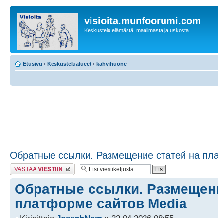
visioita.munfoorumi.com
Keskustelu elämästä, maailmasta ja uskosta
Etusivu
‹
Keskustelualueet
‹
kahvihuone
Обратные ссылки. Размещение статей на пл
Lähetä vastaus
Обратные ссылки. Размещени
платформе сайтов Media