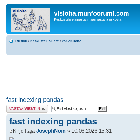
visioita.munfoorumi.com
Keskustelu elämästä, maailmasta ja uskosta
Etusivu
‹
Keskustelualueet
‹
kahvihuone
fast indexing pandas
Lähetä vastaus
fast indexing pandas
Kirjoittaja
JosephNom
» 10.06.2026 15:31