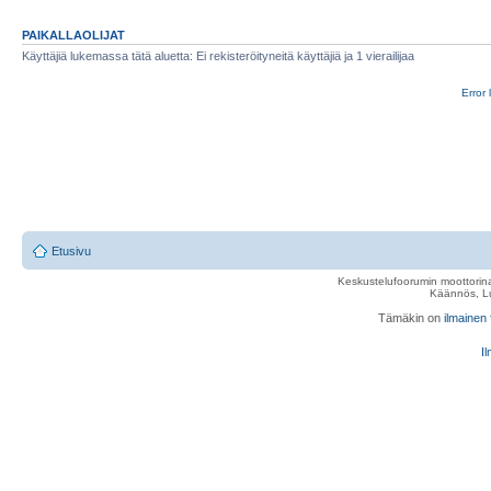
PAIKALLAOLIJAT
Käyttäjiä lukemassa tätä aluetta: Ei rekisteröityneitä käyttäjiä ja 1 vierailijaa
Error 
Etusivu
Keskustelufoorumin moottorina
Käännös, Lu
Tämäkin on
ilmainen
Il