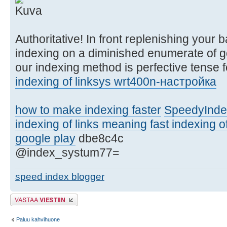
Authoritative! In front replenishing your ba
indexing on a diminished enumerate of go
our indexing method is perfective tense f
indexing of linksys wrt400n-настройка
how to make indexing faster
SpeedyInde
indexing of links meaning
fast indexing o
google play
dbe8c4c
@index_systum77=
speed index blogger
Lähetä vastaus
Paluu kahvihuone