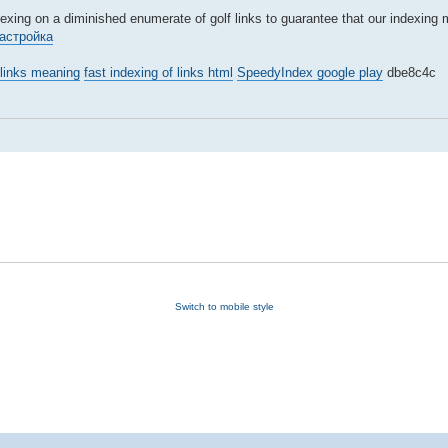
 indexing on a diminished enumerate of golf links to guarantee that our indexing
настройка
 links meaning
fast indexing of links html
SpeedyIndex google play
dbe8c4c
Switch to mobile style