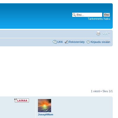
Tarkennettu haku
UKK
Rekisteröidy
Kirjaudu sisään
1 viesti • Sivu
1
/
1
JosephNom