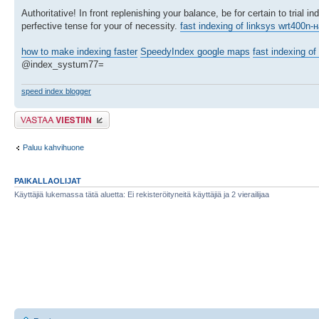
Authoritative! In front replenishing your balance, be for certain to trial
perfective tense for your of necessity.
fast indexing of linksys wrt400n-
how to make indexing faster
SpeedyIndex google maps
fast indexing of
@index_systum77=
speed index blogger
Lähetä vastaus
Paluu kahvihuone
PAIKALLAOLIJAT
Käyttäjiä lukemassa tätä aluetta: Ei rekisteröityneitä käyttäjiä ja 2 vierailijaa