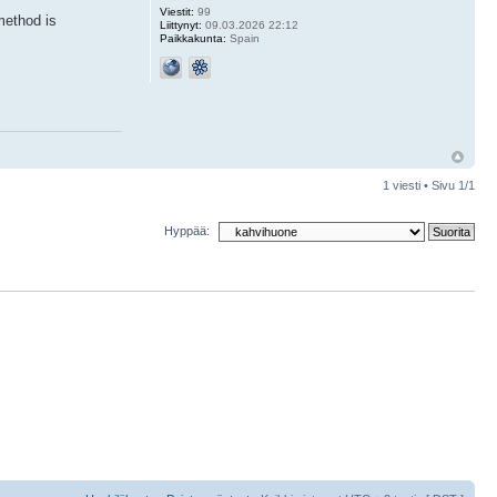
Viestit:
99
 method is
Liittynyt:
09.03.2026 22:12
Paikkakunta:
Spain
1 viesti • Sivu
1
/
1
Hyppää: