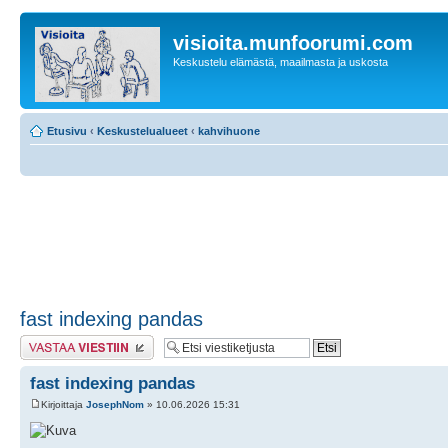
visioita.munfoorumi.com
Keskustelu elämästä, maailmasta ja uskosta
Etusivu
‹
Keskustelualueet
‹
kahvihuone
fast indexing pandas
Lähetä vastaus
fast indexing pandas
Kirjoittaja
JosephNom
» 10.06.2026 15:31