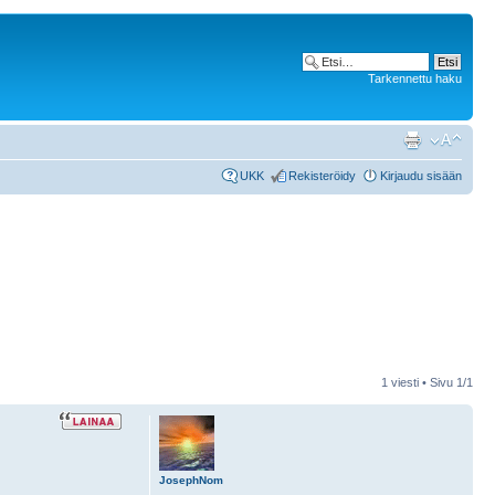
Tarkennettu haku
UKK
Rekisteröidy
Kirjaudu sisään
1 viesti • Sivu
1
/
1
JosephNom