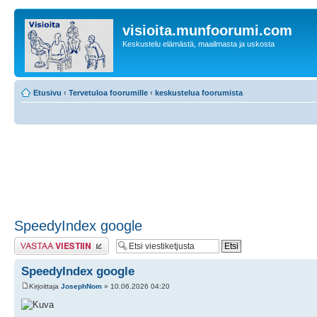
visioita.munfoorumi.com
Keskustelu elämästä, maailmasta ja uskosta
Etusivu
‹
Tervetuloa foorumille
‹
keskustelua foorumista
SpeedyIndex google
Lähetä vastaus
SpeedyIndex google
Kirjoittaja
JosephNom
» 10.06.2026 04:20