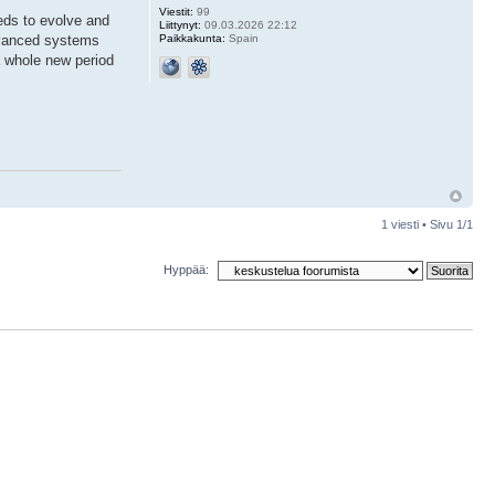
Viestit:
99
eeds to evolve and
Liittynyt:
09.03.2026 22:12
Paikkakunta:
Spain
advanced systems
a whole new period
1 viesti • Sivu
1
/
1
Hyppää: