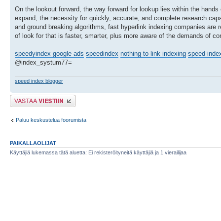
On the lookout forward, the way forward for lookup lies within the hands
expand, the necessity for quickly, accurate, and complete research capa
and ground breaking algorithms, fast hyperlink indexing companies are 
of look for that is faster, smarter, plus more aware of the demands of c
speedyindex google ads
speedindex
nothing to link indexing
speed index
@index_systum77=
speed index blogger
Lähetä vastaus
Paluu keskustelua foorumista
PAIKALLAOLIJAT
Käyttäjiä lukemassa tätä aluetta: Ei rekisteröityneitä käyttäjiä ja 1 vierailijaa