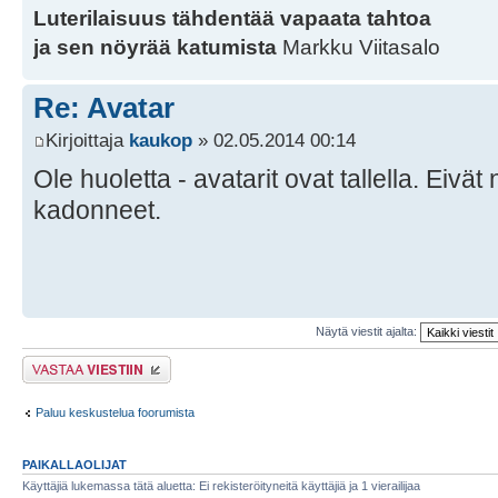
Luterilaisuus tähdentää vapaata tahtoa
ja sen nöyrää katumista
Markku Viitasalo
Re: Avatar
Kirjoittaja
kaukop
» 02.05.2014 00:14
Ole huoletta - avatarit ovat tallella. Eiv
kadonneet.
Näytä viestit ajalta:
Lähetä vastaus
Paluu keskustelua foorumista
PAIKALLAOLIJAT
Käyttäjiä lukemassa tätä aluetta: Ei rekisteröityneitä käyttäjiä ja 1 vierailijaa