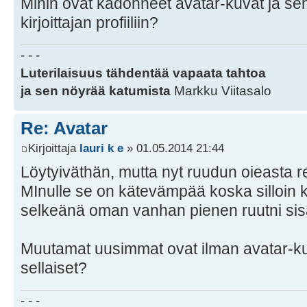
Minin ovat kadonneet avatar-kuvat ja se
kirjoittajan profiiliin?
- - -
Luterilaisuus tähdentää vapaata tahtoa
ja sen nöyrää katumista
Markku Viitasalo
Re: Avatar
Kirjoittaja
lauri k e
» 01.05.2014 21:44
Löytyiväthän, mutta nyt ruudun oieasta r
MInulle se on kätevämpää koska silloin 
selkeänä oman vanhan pienen ruutni sis
Muutamat uusimmat ovat ilman avatar-kuvia
sellaiset?
- - -