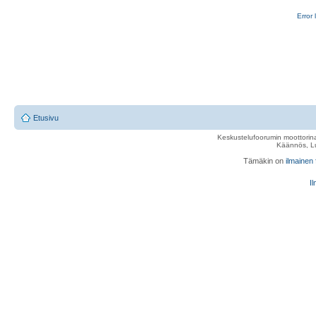
Error 
Etusivu
Keskustelufoorumin moottorina
Käännös, Lu
Tämäkin on
ilmainen
Il