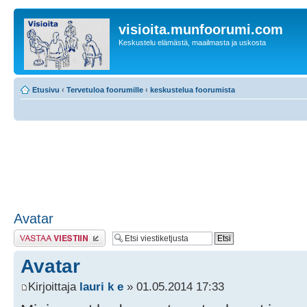
visioita.munfoorumi.com
Keskustelu elämästä, maailmasta ja uskosta
Etusivu
‹
Tervetuloa foorumille
‹
keskustelua foorumista
Avatar
Lähetä vastaus
Avatar
Kirjoittaja
lauri k e
» 01.05.2014 17:33